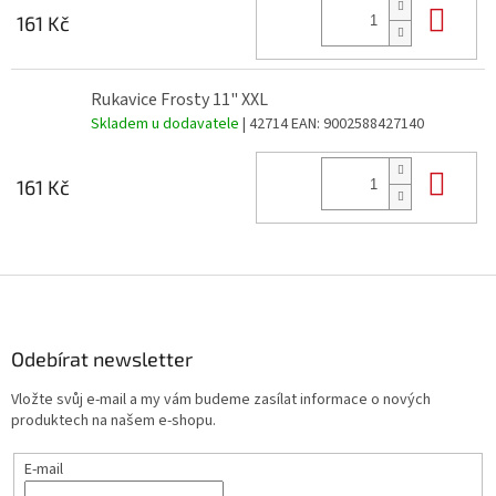
Do 
161 Kč
Rukavice Frosty 11" XXL
Skladem u dodavatele
| 42714
EAN:
9002588427140
Do 
161 Kč
Z
á
p
a
Odebírat newsletter
t
Vložte svůj e-mail a my vám budeme zasílat informace o nových
í
produktech na našem e-shopu.
E-mail