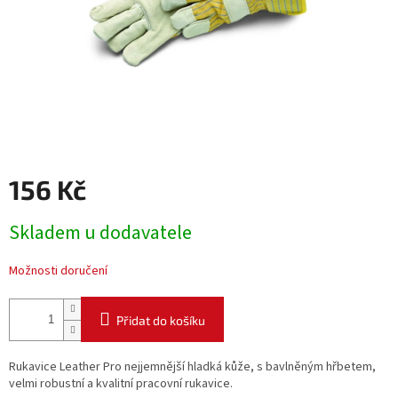
156 Kč
Měrná
Skladem u dodavatele
cena:
Možnosti doručení
Přidat do košíku
Rukavice Leather Pro nejjemnější hladká kůže, s bavlněným hřbetem,
velmi robustní a kvalitní pracovní rukavice.