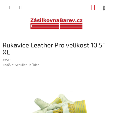
Přejít
NÁKUP
na
obsah
KOŠÍK
Rukavice Leather Pro velikost 10,5"
XL
42519
Značka:
Schuller Eh´klar