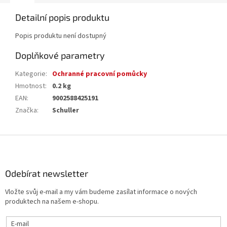
Detailní popis produktu
Popis produktu není dostupný
Doplňkové parametry
Kategorie
:
Ochranné pracovní pomůcky
Hmotnost
:
0.2 kg
EAN
:
9002588425191
Značka
:
Schuller
Z
á
p
a
Odebírat newsletter
t
Vložte svůj e-mail a my vám budeme zasílat informace o nových
í
produktech na našem e-shopu.
E-mail