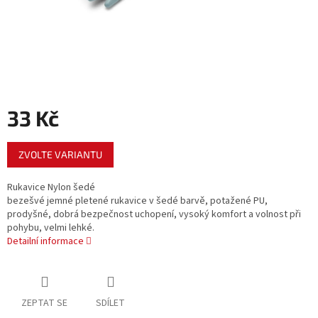
33 Kč
Měrná
ZVOLTE VARIANTU
cena:
Rukavice Nylon šedé
bezešvé jemné pletené rukavice v šedé barvě, potažené PU,
prodyšné, dobrá bezpečnost uchopení, vysoký komfort a volnost při
pohybu, velmi lehké.
Detailní informace
ZEPTAT SE
SDÍLET