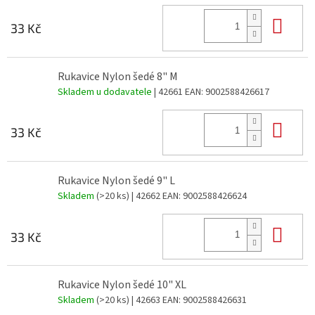
Do 
33 Kč
Rukavice Nylon šedé 8" M
Skladem u dodavatele
| 42661
EAN:
9002588426617
Do 
33 Kč
Rukavice Nylon šedé 9" L
Skladem
(>20 ks)
| 42662
EAN:
9002588426624
Do 
33 Kč
Rukavice Nylon šedé 10" XL
Skladem
(>20 ks)
| 42663
EAN:
9002588426631