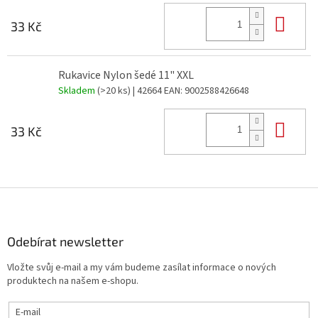
Do 
33 Kč
Rukavice Nylon šedé 11" XXL
Skladem
(>20 ks)
| 42664
EAN:
9002588426648
Do 
33 Kč
Z
á
p
a
Odebírat newsletter
t
Vložte svůj e-mail a my vám budeme zasílat informace o nových
í
produktech na našem e-shopu.
E-mail