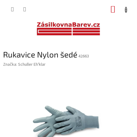
Přejít
NÁKUP
na
obsah
KOŠÍK
Rukavice Nylon šedé
42663
Značka:
Schuller Eh'klar