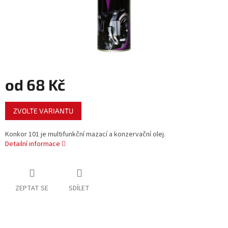
od
68 Kč
Měrná
ZVOLTE VARIANTU
cena:
Konkor 101 je multifunkční mazací a konzervační olej.
Detailní informace
ZEPTAT SE
SDÍLET