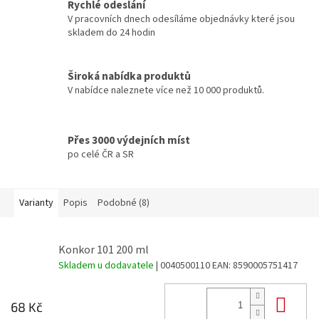
Rychlé odeslání
V pracovních dnech odesíláme objednávky které jsou
skladem do 24 hodin
Široká nabídka produktů
V nabídce naleznete více než 10 000 produktů.
Přes 3000 výdejních míst
po celé ČR a SR
Varianty
Popis
Podobné (8)
Konkor 101 200 ml
Skladem u dodavatele
| 0040500110
EAN:
8590005751417
Do 
68 Kč