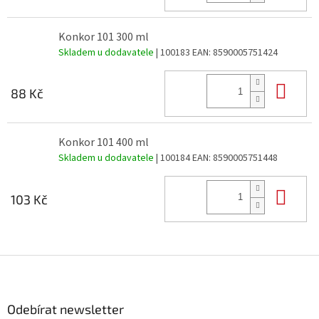
Konkor 101 300 ml
Skladem u dodavatele
| 100183
EAN:
8590005751424
Do 
88 Kč
Konkor 101 400 ml
Skladem u dodavatele
| 100184
EAN:
8590005751448
Do 
103 Kč
Z
á
p
a
Odebírat newsletter