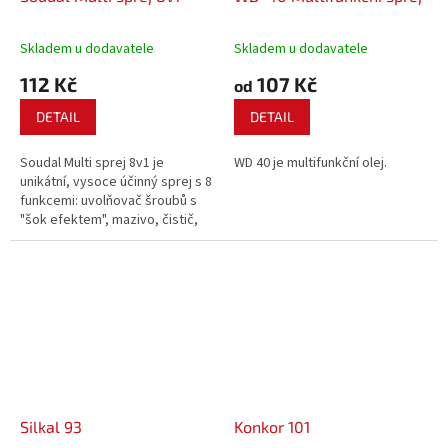
Skladem u dodavatele
Skladem u dodavatele
112 Kč
107 Kč
od
DETAIL
DETAIL
Soudal Multi sprej 8v1 je
WD 40 je multifunkční olej.
unikátní, vysoce účinný sprej s 8
funkcemi: uvolňovač šroubů s
"šok efektem", mazivo, čistič,
penetrační olej, antikorozní
ochrana, odpuzovač vlhkosti,
rozpouští rez, chrání elektrické
kontakty.
Silkal 93
Konkor 101