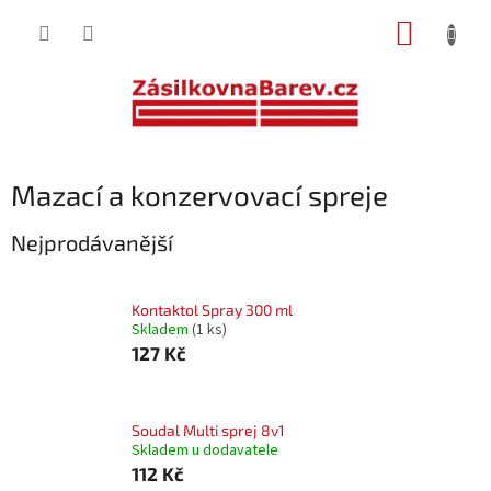
Přejít
NÁKUP
na
obsah
KOŠÍK
Mazací a konzervovací spreje
Nejprodávanější
Kontaktol Spray 300 ml
Skladem
(1 ks)
127 Kč
Soudal Multi sprej 8v1
Skladem u dodavatele
112 Kč