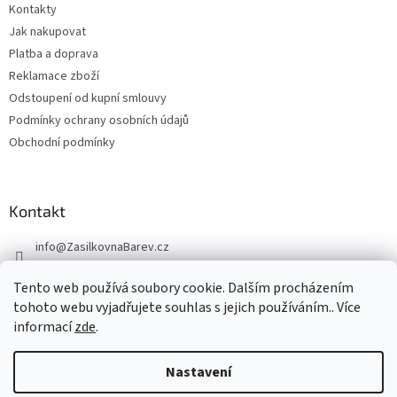
Kontakty
Jak nakupovat
Platba a doprava
Reklamace zboží
Odstoupení od kupní smlouvy
Podmínky ochrany osobních údajů
Obchodní podmínky
Kontakt
info
@
ZasilkovnaBarev.cz
705 633 776
Tento web používá soubory cookie. Dalším procházením
tohoto webu vyjadřujete souhlas s jejich používáním.. Více
informací
zde
.
Nastavení
Vytvořil Shoptet