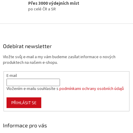
y
Přes 3000 výdejních míst
v
po celé ČR a SR
ý
p
i
Z
s
á
u
p
a
Odebírat newsletter
t
Vložte svůj e-mail a my vám budeme zasílat informace o nových
í
produktech na našem e-shopu.
E-mail
Vložením e-mailu souhlasíte s
podmínkami ochrany osobních údajů
PŘIHLÁSIT SE
Informace pro vás