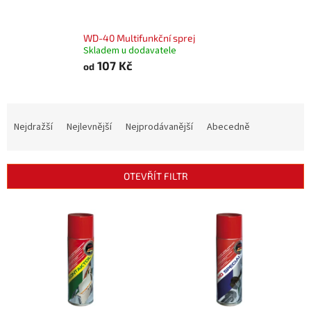
WD-40 Multifunkční sprej
Skladem u dodavatele
107 Kč
od
Ř
a
Nejdražší
Nejlevnější
Nejprodávanější
Abecedně
z
e
n
OTEVŘÍT FILTR
í
p
V
r
ý
o
p
d
i
u
s
k
p
t
r
ů