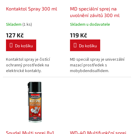
o
d
Kontaktol Spray 300 ml
MD speciální sprej na
u
uvolnění závitů 300 ml
k
Skladem
(1 ks)
Skladem u dodavatele
t
127 Kč
119 Kč
ů
Do košíku
Do košíku
Kontaktol spray je čistící
MD speciál spray je univerzální
ochranný prostředek na
mazací prostředek s
elektrické kontakty.
mobybdendisulfidem.
Soudal Multi sprej 8v1
WD-40 Multifunkční sprej