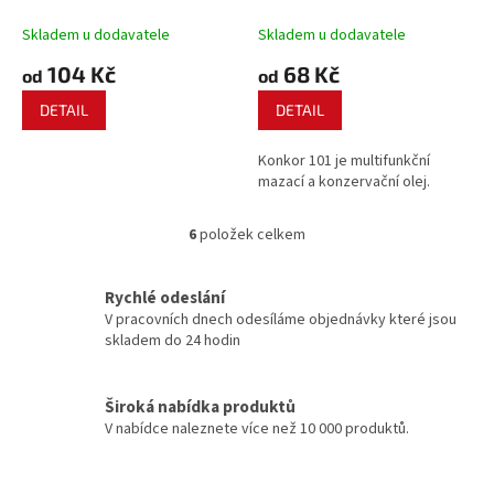
Skladem u dodavatele
Skladem u dodavatele
104 Kč
68 Kč
od
od
DETAIL
DETAIL
Konkor 101 je multifunkční
mazací a konzervační olej.
6
položek celkem
O
v
l
Rychlé odeslání
á
V pracovních dnech odesíláme objednávky které jsou
d
skladem do 24 hodin
a
c
í
Široká nabídka produktů
p
V nabídce naleznete více než 10 000 produktů.
r
v
k