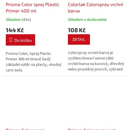
Prisma Color sprej Plastic
Colorlak Colorspray vrchní
Primer 400 ml
barva
Skladem
(4 ks)
Skladem u dodavatele
144 Kč
108 Kč
DETAIL
Do košíku
Colorspray vrchní barva je
Prisma Color, Sprej Plastic
rychleschnoucí univerzální
Primer 400 ml tmavě šedý
vrchní barva na kovový, dřevěný
základní nátěr na plasty, vhodný
nebo proutěný povrch, vybrané
i pro auta.
plastové povrchy, zdivo, omítky
a papír pro aplikaci v interiéru i
exteriéru.