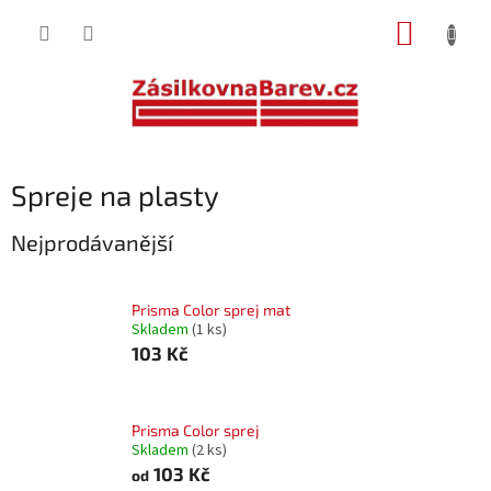
Přejít
NÁKUP
na
obsah
KOŠÍK
Spreje na plasty
Nejprodávanější
Prisma Color sprej mat
Skladem
(1 ks)
103 Kč
Prisma Color sprej
Skladem
(2 ks)
103 Kč
od