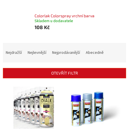
Colorlak Colorspray vrchní barva
Skladem u dodavatele
108 Kč
Ř
a
Nejdražší
Nejlevnější
Nejprodávanější
Abecedně
z
e
n
OTEVŘÍT FILTR
í
p
V
r
ý
o
p
d
i
u
s
k
p
t
r
ů