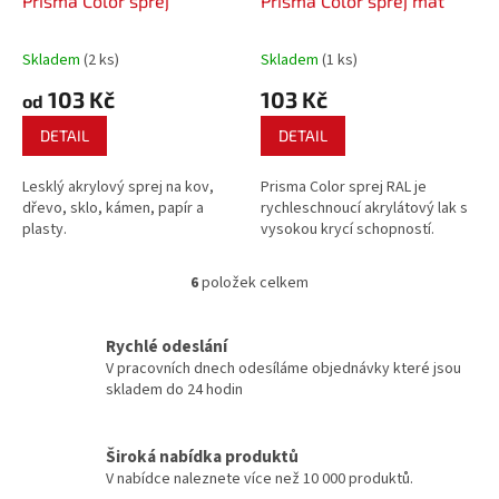
Prisma Color sprej
Prisma Color sprej mat
Skladem
(2 ks)
Skladem
(1 ks)
103 Kč
103 Kč
od
DETAIL
DETAIL
Lesklý akrylový sprej na kov,
Prisma Color sprej RAL je
dřevo, sklo, kámen, papír a
rychleschnoucí akrylátový lak s
plasty.
vysokou krycí schopností.
6
položek celkem
O
v
l
Rychlé odeslání
á
V pracovních dnech odesíláme objednávky které jsou
d
skladem do 24 hodin
a
c
í
Široká nabídka produktů
p
V nabídce naleznete více než 10 000 produktů.
r