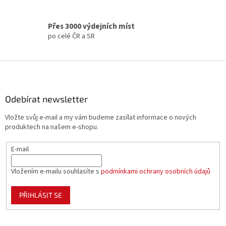
v
k
y
Přes 3000 výdejních míst
v
po celé ČR a SR
ý
p
i
Z
s
á
u
p
a
Odebírat newsletter
t
Vložte svůj e-mail a my vám budeme zasílat informace o nových
í
produktech na našem e-shopu.
E-mail
Vložením e-mailu souhlasíte s
podmínkami ochrany osobních údajů
PŘIHLÁSIT SE