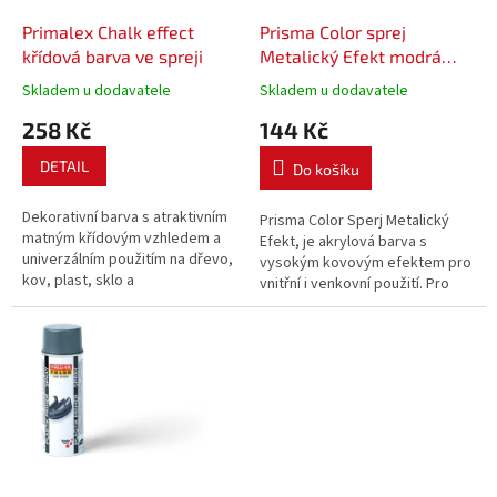
o
d
Primalex Chalk effect
Prisma Color sprej
u
křídová barva ve spreji
Metalický Efekt modrá
k
400 ml
Skladem u dodavatele
Skladem u dodavatele
t
258 Kč
144 Kč
ů
DETAIL
Do košíku
Dekorativní barva s atraktivním
Prisma Color Sperj Metalický
matným křídovým vzhledem a
Efekt, je akrylová barva s
univerzálním použitím na dřevo,
vysokým kovovým efektem pro
kov, plast, sklo a
vnitřní i venkovní použití. Pro
keramiku.Ideální na kreativní DIY
všechny povrchy.
projekty.Rychleschnoucí.