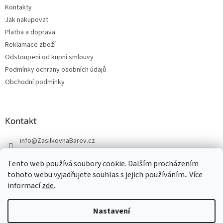
Kontakty
Jak nakupovat
Platba a doprava
Reklamace zboží
Odstoupení od kupní smlouvy
Podmínky ochrany osobních údajů
Obchodní podmínky
Kontakt
info
@
ZasilkovnaBarev.cz
705 633 776
Tento web používá soubory cookie. Dalším procházením
tohoto webu vyjadřujete souhlas s jejich používáním.. Více
informací
zde
.
Nastavení
Vytvořil Shoptet