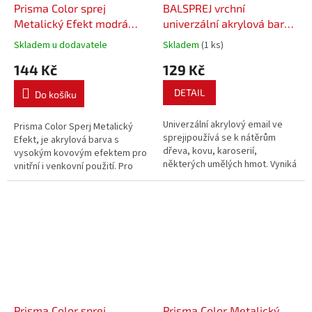
Prisma Color sprej
BALSPREJ vrchní
Metalický Efekt modrá
univerzální akrylová barva
400 ml
ve spreji
Skladem u dodavatele
Skladem
(1 ks)
144 Kč
129 Kč
DETAIL
Do košíku
Univerzální akrylový email ve
Prisma Color Sperj Metalický
sprejipoužívá se k nátěrům
Efekt, je akrylová barva s
dřeva, kovu, karoserií,
vysokým kovovým efektem pro
některých umělých hmot. Vyniká
vnitřní i venkovní použití. Pro
vydatností, je rychleschnoucí,
všechny povrchy.
po nástřiku nestéká. Je odolná
proti povětrnostním vlivům a
korozi
Prisma Color sprej
Prisma Color Metalický