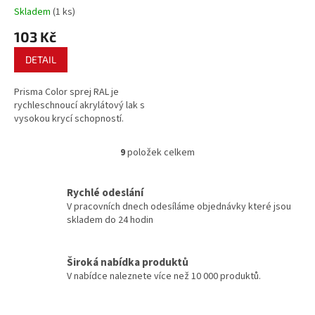
Skladem
(1 ks)
103 Kč
DETAIL
Prisma Color sprej RAL je
rychleschnoucí akrylátový lak s
vysokou krycí schopností.
9
položek celkem
O
v
l
Rychlé odeslání
á
V pracovních dnech odesíláme objednávky které jsou
d
skladem do 24 hodin
a
c
í
Široká nabídka produktů
p
V nabídce naleznete více než 10 000 produktů.
r
v
k