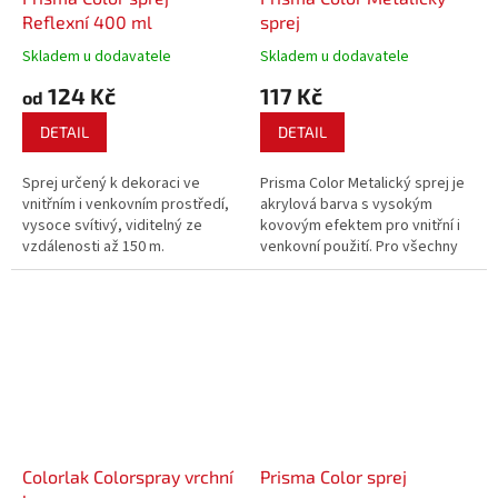
Reflexní 400 ml
sprej
Skladem u dodavatele
Skladem u dodavatele
124 Kč
117 Kč
od
DETAIL
DETAIL
Sprej určený k dekoraci ve
Prisma Color Metalický sprej je
vnitřním i venkovním prostředí,
akrylová barva s vysokým
vysoce svítivý, viditelný ze
kovovým efektem pro vnitřní i
vzdálenosti až 150 m.
venkovní použití. Pro všechny
povrchy.
Colorlak Colorspray vrchní
Prisma Color sprej