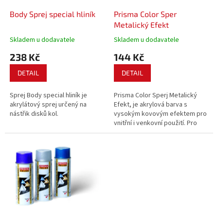
o
d
Body Sprej special hliník
Prisma Color Sper
u
Metalický Efekt
k
Skladem u dodavatele
Skladem u dodavatele
t
238 Kč
144 Kč
ů
DETAIL
DETAIL
Sprej Body special hliník je
Prisma Color Sperj Metalický
akrylátový sprej určený na
Efekt, je akrylová barva s
nástřik disků kol.
vysokým kovovým efektem pro
vnitřní i venkovní použití. Pro
všechny povrchy.