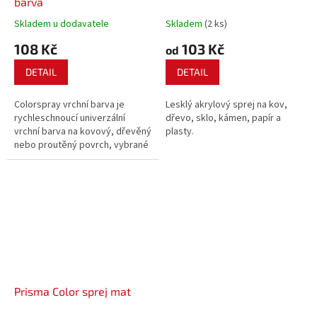
barva
Skladem u dodavatele
Skladem
(2 ks)
108 Kč
103 Kč
od
DETAIL
DETAIL
Colorspray vrchní barva je
Lesklý akrylový sprej na kov,
rychleschnoucí univerzální
dřevo, sklo, kámen, papír a
vrchní barva na kovový, dřevěný
plasty.
nebo proutěný povrch, vybrané
plastové povrchy, zdivo, omítky
a papír pro aplikaci v interiéru i
exteriéru.
Prisma Color sprej mat