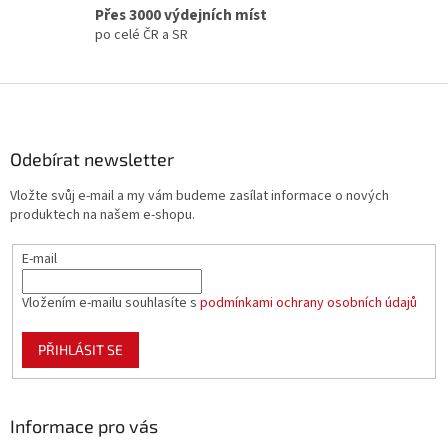
y
Přes 3000 výdejních míst
v
po celé ČR a SR
ý
p
i
Z
s
á
u
p
a
Odebírat newsletter
t
Vložte svůj e-mail a my vám budeme zasílat informace o nových
í
produktech na našem e-shopu.
E-mail
Vložením e-mailu souhlasíte s
podmínkami ochrany osobních údajů
PŘIHLÁSIT SE
Informace pro vás