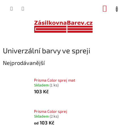
Přejít
NÁKUP
na
obsah
KOŠÍK
Univerzální barvy ve spreji
Nejprodávanější
Prisma Color sprej mat
Skladem
(1 ks)
103 Kč
Prisma Color sprej
Skladem
(2 ks)
103 Kč
od