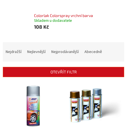
Colorlak Colorspray vrchní barva
Skladem u dodavatele
108 Kč
Ř
a
Nejdražší
Nejlevnější
Nejprodávanější
Abecedně
z
e
n
OTEVŘÍT FILTR
í
p
V
r
ý
o
p
d
i
u
s
k
p
t
r
ů