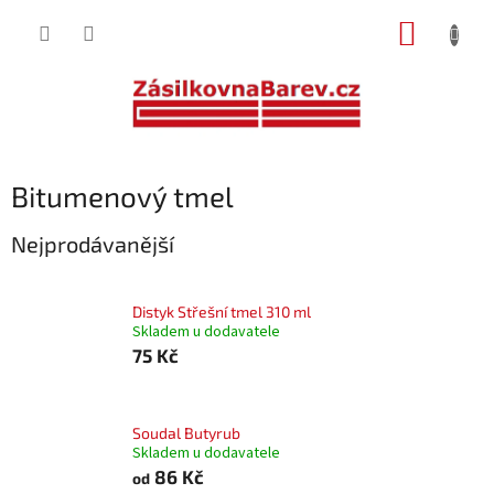
Přejít
NÁKUP
na
obsah
KOŠÍK
Bitumenový tmel
Nejprodávanější
Distyk Střešní tmel 310 ml
Skladem u dodavatele
75 Kč
Soudal Butyrub
Skladem u dodavatele
86 Kč
od