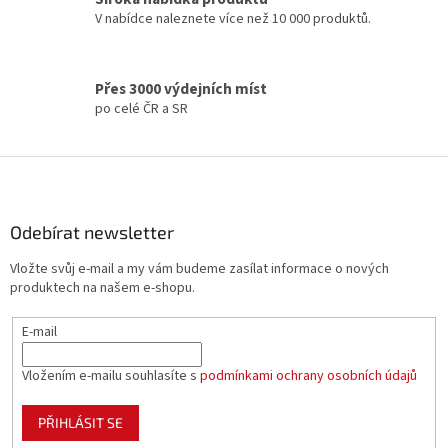
p
V nabídce naleznete více než 10 000 produktů.
r
v
k
y
Přes 3000 výdejních míst
v
po celé ČR a SR
ý
p
i
Z
s
á
u
p
a
Odebírat newsletter
t
Vložte svůj e-mail a my vám budeme zasílat informace o nových
í
produktech na našem e-shopu.
E-mail
Vložením e-mailu souhlasíte s
podmínkami ochrany osobních údajů
PŘIHLÁSIT SE