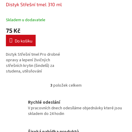
Distyk Střešní tmel 310 ml
Skladem u dodavatele
75 Kč
Do košíku
Distyk Střešní tmel Pro drobné
opravy a lepení živičných
střešních krytin (šindelů) za
studena, utěsňování
zakončovacích plechů,
oplechování komínů, atik.
3
položek celkem
O
v
l
Rychlé odeslání
á
V pracovních dnech odesíláme objednávky které jsou
d
skladem do 24 hodin
a
c
í
Široká nabídka produktů