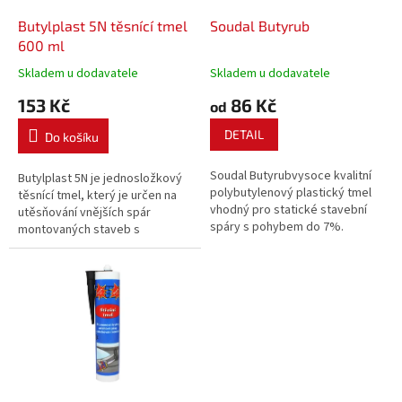
o
d
Butylplast 5N těsnící tmel
Soudal Butyrub
u
600 ml
k
Skladem u dodavatele
Skladem u dodavatele
t
153 Kč
86 Kč
ů
od
DETAIL
Do košíku
Soudal Butyrubvysoce kvalitní
Butylplast 5N je jednosložkový
polybutylenový plastický tmel
těsnící tmel, který je určen na
vhodný pro statické stavební
utěsňování vnějších spár
spáry s pohybem do 7%.
montovaných staveb s
rozponem prvků 4 800 mm. Šířka
tmelené spáry může být v
rozmezí od 15 do 40 mm.