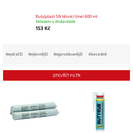
Butylplast 5N těsnící tmel 600 ml
Skladem u dodavatele
153 Kč
Ř
a
Nejdražší
Nejlevnější
Nejprodávanější
Abecedně
z
e
n
OTEVŘÍT FILTR
í
p
V
r
ý
o
p
d
i
u
s
k
p
t
r
ů