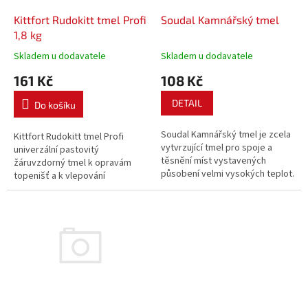
o
d
Kittfort Rudokitt tmel Profi
Soudal Kamnářský tmel
u
1,8 kg
k
Skladem u dodavatele
Skladem u dodavatele
t
161 Kč
108 Kč
ů
DETAIL
Do košíku
Soudal Kamnářský tmel je zcela
Kittfort Rudokitt tmel Profi
vytvrzující tmel pro spoje a
univerzální pastovitý
těsnění míst vystavených
žáruvzdorný tmel k opravám
působení velmi vysokých teplot.
topenišť a k vlepování
Vytváří tvrdou a pevnou
lehčených ohnivzdorných
spárovací hmotu. Odolává
desek, rohoží, šamotových
vysokým teplotám až do 1500
plátů na keramický a kovový
°C. Neobsahuje rozpouštědla
podklad.
ani azbest.