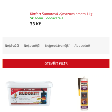
Kittfort Šamotová výmazová hmota 1 kg
Skladem u dodavatele
33 Kč
Ř
a
Nejdražší
Nejlevnější
Nejprodávanější
Abecedně
z
e
n
OTEVŘÍT FILTR
í
p
V
r
ý
o
p
d
i
u
s
k
p
t
r
ů