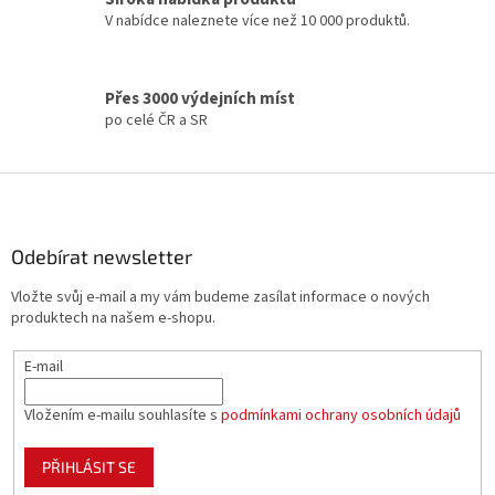
p
V nabídce naleznete více než 10 000 produktů.
r
v
k
y
Přes 3000 výdejních míst
v
po celé ČR a SR
ý
p
i
Z
s
á
u
p
a
Odebírat newsletter
t
Vložte svůj e-mail a my vám budeme zasílat informace o nových
í
produktech na našem e-shopu.
E-mail
Vložením e-mailu souhlasíte s
podmínkami ochrany osobních údajů
PŘIHLÁSIT SE