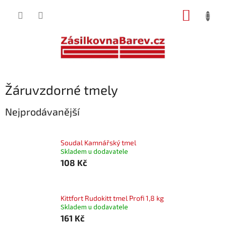
Přejít
NÁKUP
na
obsah
KOŠÍK
Žáruvzdorné tmely
Nejprodávanější
Soudal Kamnářský tmel
Skladem u dodavatele
108 Kč
Kittfort Rudokitt tmel Profi 1,8 kg
Skladem u dodavatele
161 Kč