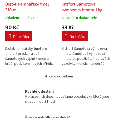
Distyk kamnářský tmel
Kittfort Šamotová
310 ml
výmazová hmota 1 kg
Skladem u dodavatele
Skladem u dodavatele
90 Kč
33 Kč
Do košíku
Do košíku
Distyk kamnářský tmel pro
Kittfort Šamotová výmazová
tmelení prasklin a spár
hmota šamotová výmazová
šamotových výplní kamen a
hmota se používá při opravách
krbů, pecí, komínových přírub,
vyzdívky menších topenišť
kouřovodů, spár otevřených
všeho druhu a k vlepování
ohnišť apod.
lehčených ohnivzdorných
4
položek celkem
O
desek, rohoží, šamotových
v
plátů na keramický a kovový
l
podklad.
Rychlé odeslání
á
V pracovních dnech odesíláme objednávky které jsou
d
skladem do 24 hodin
a
c
í
Široká nabídka produktů