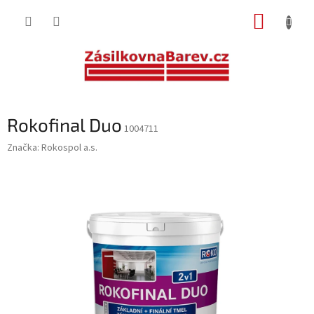
Přejít
NÁKUP
na
obsah
KOŠÍK
Rokofinal Duo
1004711
Značka:
Rokospol a.s.