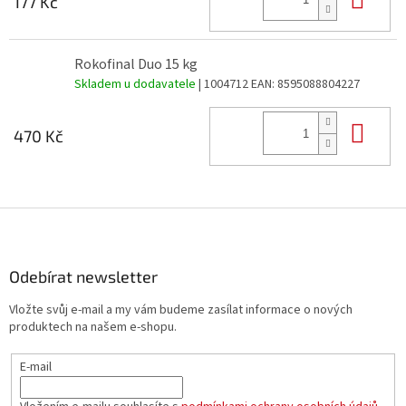
177 Kč
Rokofinal Duo 15 kg
Skladem u dodavatele
| 1004712
EAN:
8595088804227
Do 
470 Kč
Z
á
p
a
Odebírat newsletter
t
Vložte svůj e-mail a my vám budeme zasílat informace o nových
í
produktech na našem e-shopu.
E-mail