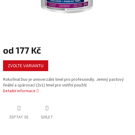
od
177 Kč
Měrná
ZVOLTE VARIANTU
cena:
Rokofinal Duo je unniverzální tmel pro profesionály. Jemný pastový
finální a spárovací (2v1) tmel pro vnitřní použití.
Detailní informace
ZEPTAT SE
SDÍLET