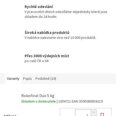
Rychlé odeslání
V pracovních dnech odesíláme objednávky které jsou
skladem do 24 hodin
Široká nabídka produktů
V nabídce naleznete více než 10 000 produktů.
Přes 3000 výdejních míst
po celé ČR a SR
Varianty
Popis
Podobné (10)
Rokofinal Duo 5 kg
Skladem u dodavatele
| 1004711
EAN:
8595088804210
Do 