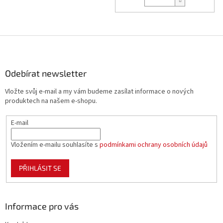
Z
á
p
a
Odebírat newsletter
t
Vložte svůj e-mail a my vám budeme zasílat informace o nových
í
produktech na našem e-shopu.
E-mail
Vložením e-mailu souhlasíte s
podmínkami ochrany osobních údajů
PŘIHLÁSIT SE
Informace pro vás