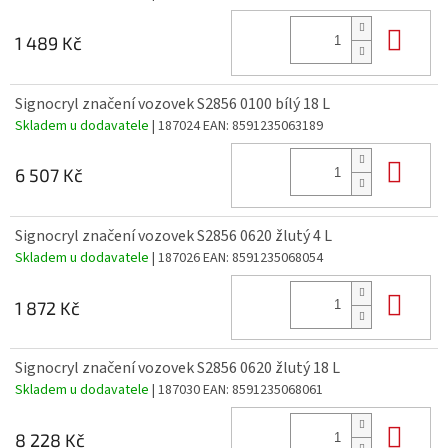
Do 
1 489 Kč
Signocryl značení vozovek S2856 0100 bílý 18 L
Skladem u dodavatele
| 187024
EAN:
8591235063189
Do 
6 507 Kč
Signocryl značení vozovek S2856 0620 žlutý 4 L
Skladem u dodavatele
| 187026
EAN:
8591235068054
Do 
1 872 Kč
Signocryl značení vozovek S2856 0620 žlutý 18 L
Skladem u dodavatele
| 187030
EAN:
8591235068061
Do 
8 228 Kč