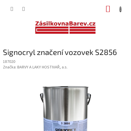
Přejít
NÁKUP
na
obsah
KOŠÍK
Signocryl značení vozovek S2856
187020
Značka:
BARVY A LAKY HOSTIVAŘ, a.s.