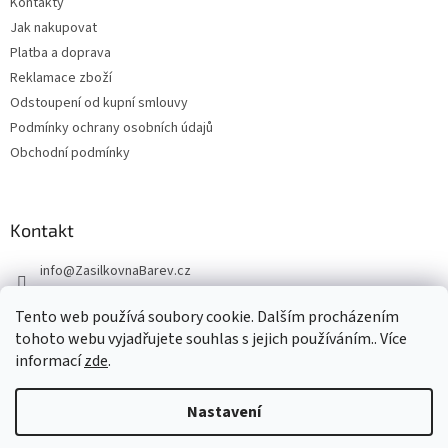
Kontakty
Jak nakupovat
Platba a doprava
Reklamace zboží
Odstoupení od kupní smlouvy
Podmínky ochrany osobních údajů
Obchodní podmínky
Kontakt
info
@
ZasilkovnaBarev.cz
705 633 776
Tento web používá soubory cookie. Dalším procházením
tohoto webu vyjadřujete souhlas s jejich používáním.. Více
informací
zde
.
Nastavení
Vytvořil Shoptet