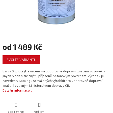
od
1 489 Kč
Měrná
ZVOLTE VARIANTU
cena:
Barva Signocryl je určena na vodorovné dopravní značení vozovek a
jiných ploch s živičným, případně betonovým povrchem. Výrobek je
zaveden v Katalogu schválených výrobků pro vodorovné dopravní
značení vydaným Ministerstvem dopravy ČR.
Detailní informace
ZEPTAT SE
SDÍLET