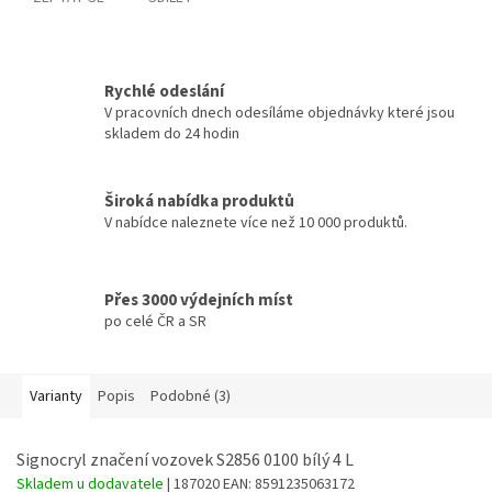
Rychlé odeslání
V pracovních dnech odesíláme objednávky které jsou
skladem do 24 hodin
Široká nabídka produktů
V nabídce naleznete více než 10 000 produktů.
Přes 3000 výdejních míst
po celé ČR a SR
Varianty
Popis
Podobné (3)
Signocryl značení vozovek S2856 0100 bílý 4 L
Skladem u dodavatele
| 187020
EAN:
8591235063172