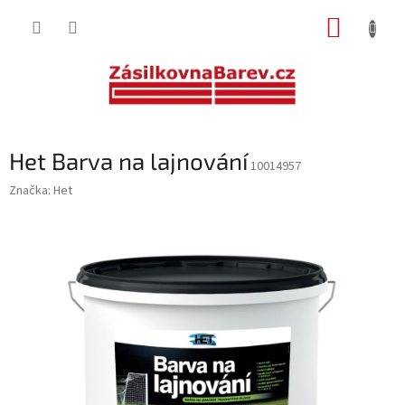
Přejít
NÁKUP
na
obsah
KOŠÍK
Het Barva na lajnování
10014957
Značka:
Het