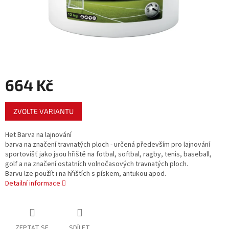
664 Kč
Měrná
ZVOLTE VARIANTU
cena:
Het Barva na lajnování
barva na značení travnatých ploch - určená především pro lajnování
sportovišť jako jsou hřiště na fotbal, softbal, ragby, tenis, baseball,
golf a na značení ostatních volnočasových travnatých ploch.
Barvu lze použít i na hřištích s pískem, antukou apod.
Detailní informace
ZEPTAT SE
SDÍLET