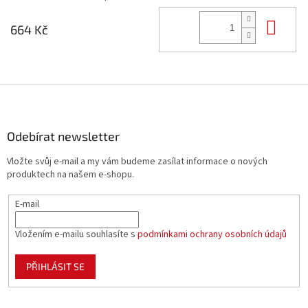
Do 
664 Kč
Z
á
p
a
Odebírat newsletter
t
Vložte svůj e-mail a my vám budeme zasílat informace o nových
í
produktech na našem e-shopu.
E-mail
Vložením e-mailu souhlasíte s
podmínkami ochrany osobních údajů
PŘIHLÁSIT SE