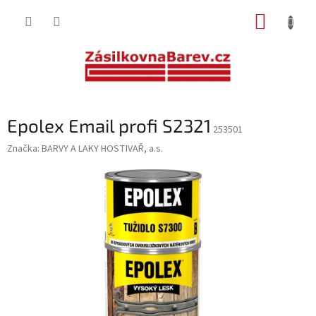
Přejít
NÁKUP
na
obsah
KOŠÍK
Epolex Email profi S2321
253501
Značka:
BARVY A LAKY HOSTIVAŘ, a.s.