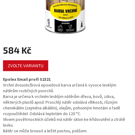
584 Kč
Měrná
ZVOLTE VARIANTU
cena:
Epolex Email profi S2321
Vrchní dvousložková epoxidová barva určená k vysoce lesklým
nátěrům rozličných povrchů.
Barva je určena k vrchním lesklým nátěrům dřeva, kovů, zdiva,
některých plastů apod. Proschlý nátěr odolává vlhkosti, různým
chemikáliím (zejména alkáliím), olejům, pohonným hmotám a řadě
rozpouštědel. Odolává teplotám do 120 °C.
Vlivem povětrnostních účinků má nátěr sklon ke křídovatění a ztrátě
lesku.
Nátěr se může brousit a leštit pastou, polišem.