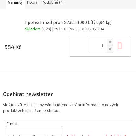
Varianty
Popis
Podobné (4)
Epolex Email profi S2321 1000 bílý 0,94 kg
Skladem
(1 ks)
| 253501
EAN:
8591235063134
Do 
584 Kč
Z
á
p
a
Odebírat newsletter
t
Vložte svůj e-mail a my vám budeme zasílat informace o nových
í
produktech na našem e-shopu.
E-mail