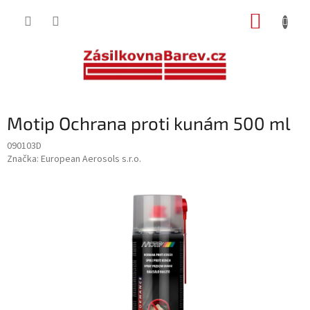
Přejít
NÁKUP
na
obsah
KOŠÍK
Motip Ochrana proti kunám 500 ml
090103D
Značka:
European Aerosols s.r.o.