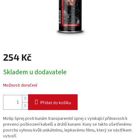
254 Kč
Měrná
Skladem u dodavatele
cena:
Možnosti doručení
Přidat do košíku
Motip Sprej proti kunám transparentní sprej s vynikající přilnavosti k
prevenci poškození kabelů a drátů kunami. Kuny se takto ošetřenému
povrchu vyhnou kvůli unikátnímu, lepkavému filmu, který se nástřikem
vytvoří.