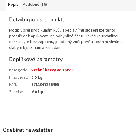
Popis
Podobné (16)
Detailní popis produktu
Motip Sprej proti kunám kvůli speciálnímu složení lze tento
prostředek aplikovat i na pohyblivé části. Zajišťuje trvanlivou
ochranu, je bez zápachu, je odolný vůči povětrnostním vlivům a
slabým kyselinám a zásadám.
Doplňkové parametry
Kategorie
:
Vrchní barvy ve spreji
Hmotnost
:
0.5 kg
EAN
:
8711347226405
Značka
:
Motip
Z
á
p
a
Odebírat newsletter