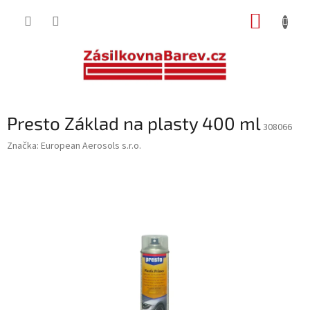
Přejít
NÁKUP
na
obsah
KOŠÍK
Presto Základ na plasty 400 ml
308066
Značka:
European Aerosols s.r.o.