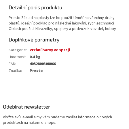
Detailní popis produktu
Presto Základ na plasty lze ho použít téměř na všechny druhy
plastů, ideální podklad pro následné lakování, rychleschnoucí
Oblasti použití: Nárazníky, spojlery a podvozek vozidel, hobby
Doplňkové parametry
Kategorie
:
Vrchní barvy ve spreji
Hmotnost
:
0.4 kg
EAN
:
4052800308066
Značka
:
Presto
Z
á
p
a
Odebírat newsletter
t
Vložte svůj e-mail a my vám budeme zasílat informace o nových
í
produktech na našem e-shopu.