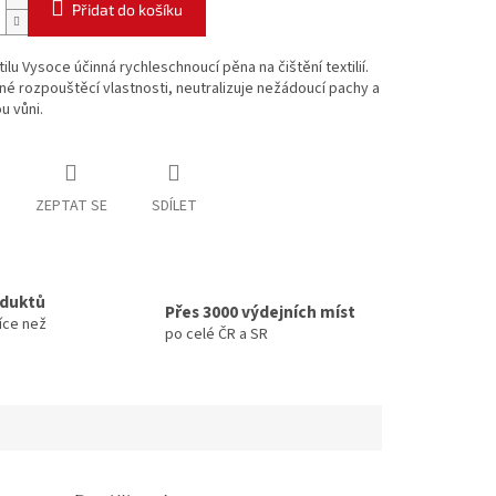
Přidat do košíku
tilu Vysoce účinná rychleschnoucí pěna na čištění textilií.
é rozpouštěcí vlastnosti, neutralizuje nežádoucí pachy a
u vůni.
ZEPTAT SE
SDÍLET
oduktů
Přes 3000 výdejních míst
íce než
po celé ČR a SR