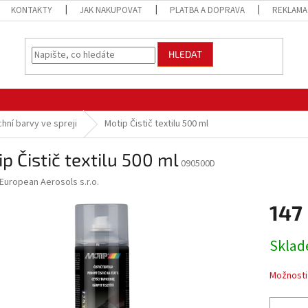
KONTAKTY
JAK NAKUPOVAT
PLATBA A DOPRAVA
REKLAMA
HLEDAT
chní barvy ve spreji
Motip Čistič textilu 500 ml
p Čistič textilu 500 ml
090500D
European Aerosols s.r.o.
147
Měrná
Sklad
cena:
Možnosti