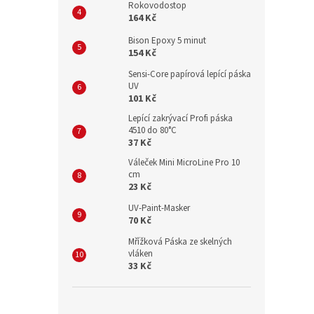
Rokovodostop
164 Kč
Bison Epoxy 5 minut
154 Kč
Sensi-Core papírová lepící páska
UV
101 Kč
Lepící zakrývací Profi páska
4510 do 80°C
37 Kč
Váleček Mini MicroLine Pro 10
cm
23 Kč
UV-Paint-Masker
70 Kč
Mřížková Páska ze skelných
vláken
33 Kč