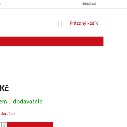
CE ZBOŽÍ
ODSTOUPENÍ OD KUPNÍ SMLOUVY
Přihlášení
PODMÍNKY OCHRANY O
NÁKUPNÍ
Prázdný košík
KOŠÍK
 Kč
em u dodavatele
 doručení