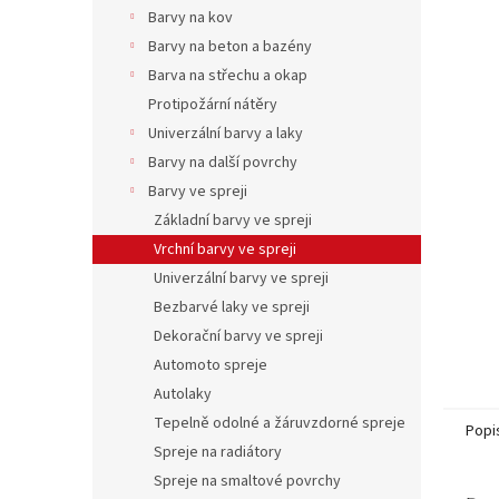
n
Barvy na kov
e
Barvy na beton a bazény
l
Barva na střechu a okap
Protipožární nátěry
Univerzální barvy a laky
Barvy na další povrchy
Barvy ve spreji
Základní barvy ve spreji
Vrchní barvy ve spreji
Univerzální barvy ve spreji
Bezbarvé laky ve spreji
Dekorační barvy ve spreji
Automoto spreje
Autolaky
Tepelně odolné a žáruvzdorné spreje
Popi
Spreje na radiátory
Spreje na smaltové povrchy