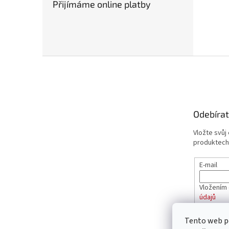
Přijímáme online platby
Z
á
p
a
t
Odebírat
í
Vložte svůj
produktech
E-mail
Vložením 
údajů
Tento web p
PŘIHL