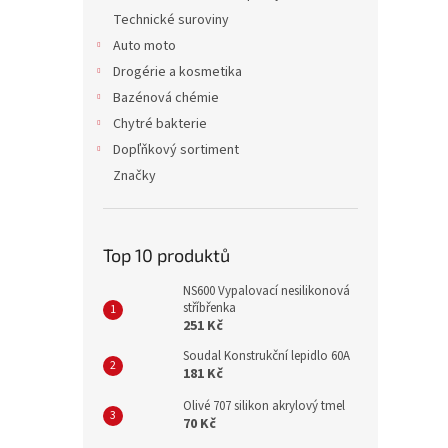
Technické suroviny
Auto moto
Drogérie a kosmetika
Bazénová chémie
Chytré bakterie
Dopľňkový sortiment
Značky
Top 10 produktů
NS600 Vypalovací nesilikonová
stříbřenka
251 Kč
Soudal Konstrukční lepidlo 60A
181 Kč
Olivé 707 silikon akrylový tmel
70 Kč