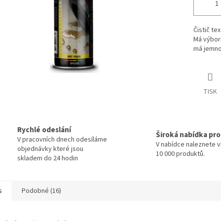
Čistič tex
Má výborn
má jemno
TISK
Rychlé odeslání
Široká nabídka pr
V pracovních dnech odesíláme
V nabídce naleznete v
objednávky které jsou
10 000 produktů.
skladem do 24 hodin
s
Podobné (16)