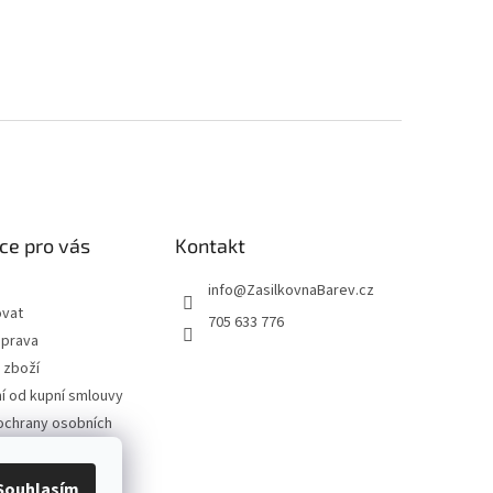
ce pro vás
Kontakt
info
@
ZasilkovnaBarev.cz
ovat
705 633 776
oprava
 zboží
 od kupní smlouvy
ochrany osobních
podmínky
Souhlasím