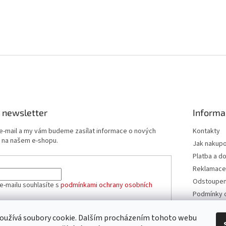
 newsletter
Informa
 e-mail a my vám budeme zasílat informace o nových
Kontakty
 na našem e-shopu.
Jak nakup
Platba a d
Reklamace
Odstoupení
e-mailu souhlasíte s
podmínkami ochrany osobních
Podmínky 
údajů
Obchodní 
oužívá soubory cookie. Dalším procházením tohoto webu
ÁSIT SE