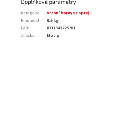
Doplňkové parametry
Kategorie
:
Vrchní barvy ve spreji
Hmotnost
:
0.5 kg
EAN
:
8711347225781
Značka
:
Motip