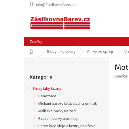
Přejít
info@ZasilkovnaBarev.cz
na
obsah
Značky
Domů
Barvy laky lazury
Barvy ve spreji
Vr
P
Moti
o
Přeskočit
s
Značka:
Kategorie
kategorie
t
r
Barvy laky lazury
a
Penetrace
n
Míchání barev, laků, lazur a omítek
n
í
Malířské barvy na zeď
p
Fasádní barvy a omítky
a
Barvy laky oleje a lazury na dřevo