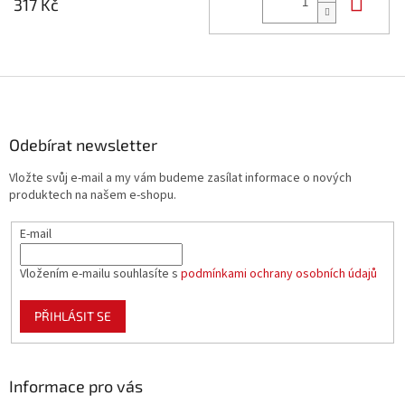
317 Kč
Z
á
p
a
Odebírat newsletter
t
Vložte svůj e-mail a my vám budeme zasílat informace o nových
í
produktech na našem e-shopu.
E-mail
Vložením e-mailu souhlasíte s
podmínkami ochrany osobních údajů
PŘIHLÁSIT SE
Informace pro vás