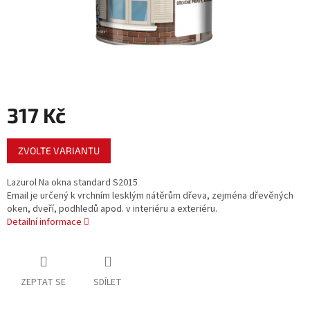
317 Kč
Měrná
ZVOLTE VARIANTU
cena:
Lazurol Na okna standard S2015
Email je určený k vrchním lesklým nátěrům dřeva, zejména dřevěných
oken, dveří, podhledů apod. v interiéru a exteriéru.
Detailní informace
ZEPTAT SE
SDÍLET