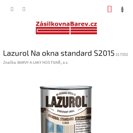
Přejít
NÁKUP
na
obsah
KOŠÍK
Lazurol Na okna standard S2015
217302
Značka:
BARVY A LAKY HOSTIVAŘ, a.s.