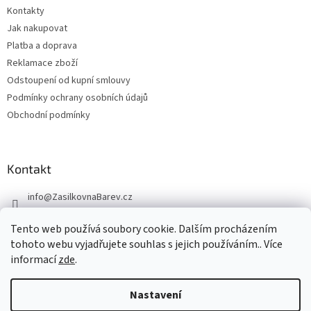
Kontakty
Jak nakupovat
Platba a doprava
Reklamace zboží
Odstoupení od kupní smlouvy
Podmínky ochrany osobních údajů
Obchodní podmínky
Kontakt
info
@
ZasilkovnaBarev.cz
705 633 776
Tento web používá soubory cookie. Dalším procházením
tohoto webu vyjadřujete souhlas s jejich používáním.. Více
informací
zde
.
Nastavení
Vytvořil Shoptet