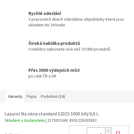
Rychlé odeslání
V pracovních dnech odesíláme objednávky které jsou
skladem do 24 hodin
Široká nabídka produktů
V nabídce naleznete více než 10 000 produktů.
Přes 3000 výdejních míst
po celé ČR a SR
Varianty
Popis
Podobné (16)
Lazurol Na okna standard S2015 1000 bílý 0,6 L
Skladem u dodavatele
| 217302
EAN:
8591235039382
Do 