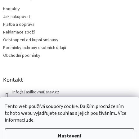
Kontakty
Jak nakupovat
Platba a doprava
Reklamace zboží
Odstoupení od kupní smlouvy
Podmínky ochrany osobních údajů
Obchodní podmínky
Kontakt
info
@
ZasilkovnaBarev.cz
705 633 776
Tento web používá soubory cookie. Dalším procházením
tohoto webu vyjadřujete souhlas s jejich používáním.. Více
informací
zde
.
Nastavení
Vytvořil Shoptet