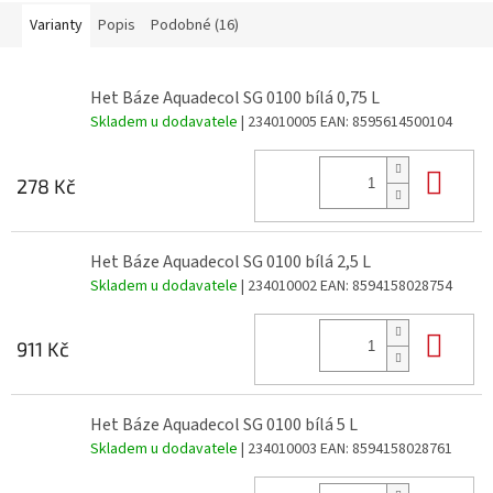
Varianty
Popis
Podobné (16)
Het Báze Aquadecol SG 0100 bílá 0,75 L
Skladem u dodavatele
| 234010005
EAN:
8595614500104
Do 
278 Kč
Het Báze Aquadecol SG 0100 bílá 2,5 L
Skladem u dodavatele
| 234010002
EAN:
8594158028754
Do 
911 Kč
Het Báze Aquadecol SG 0100 bílá 5 L
Skladem u dodavatele
| 234010003
EAN:
8594158028761