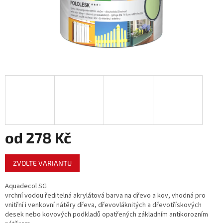
od
278 Kč
Měrná
ZVOLTE VARIANTU
cena:
Aquadecol SG
vrchní vodou ředitelná akrylátová barva na dřevo a kov, vhodná pro
vnitřní i venkovní nátěry dřeva, dřevovláknitých a dřevotřískových
desek nebo kovových podkladů opatřených základním antikorozním