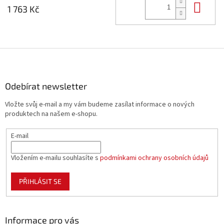
Do 
1 763 Kč
Z
á
p
a
Odebírat newsletter
t
Vložte svůj e-mail a my vám budeme zasílat informace o nových
í
produktech na našem e-shopu.
E-mail
Vložením e-mailu souhlasíte s
podmínkami ochrany osobních údajů
PŘIHLÁSIT SE
Informace pro vás