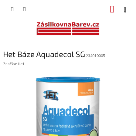
Přejít
NÁKUP
na
obsah
KOŠÍK
Het Báze Aquadecol SG
234010005
Značka:
Het