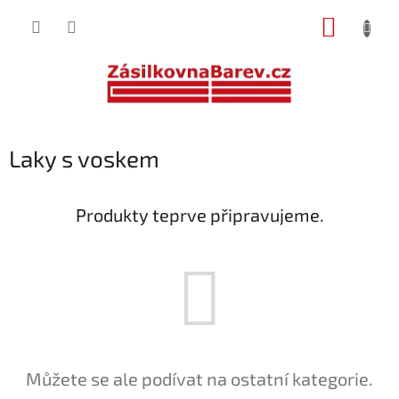
Přejít
NÁKUP
na
obsah
KOŠÍK
Laky s voskem
Produkty teprve připravujeme.
Můžete se ale podívat na ostatní kategorie.