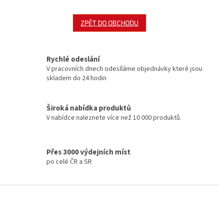
ZPĚT DO OBCHODU
Rychlé odeslání
V pracovních dnech odesíláme objednávky které jsou
skladem do 24 hodin
Široká nabídka produktů
V nabídce naleznete více než 10 000 produktů.
Přes 3000 výdejních míst
po celé ČR a SR
Z
á
p