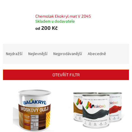
Chemolak Ekokryl mat V 2045
Skladem u dodavatele
200 Kč
od
Ř
a
Nejdražší
Nejlevnější
Nejprodávanější
Abecedně
z
e
n
OTEVŘÍT FILTR
í
p
V
r
ý
o
p
d
i
u
s
k
p
t
r
ů