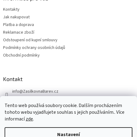
Kontakty
Jak nakupovat
Platba a doprava
Reklamace zboží
Odstoupení od kupní smlouvy
Podmínky ochrany osobních údajů
Obchodní podmínky
Kontakt
info
@
ZasilkovnaBarev.cz
705 633 776
Tento web používá soubory cookie. Dalším procházením
tohoto webu vyjadřujete souhlas s jejich používáním.. Více
informací
zde
.
Nastavení
Vytvořil Shoptet