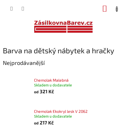
Přejít
NÁKUP
na
obsah
KOŠÍK
Barva na dětský nábytek a hračky
Nejprodávanější
Chemolak Malebná
Skladem u dodavatele
321 Kč
od
Chemolak Ekokryl lesk V 2062
Skladem u dodavatele
217 Kč
od