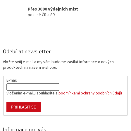
k
y
Přes 3000 výdejních míst
v
po celé ČR a SR
ý
p
i
Z
s
á
u
p
a
Odebírat newsletter
t
Vložte svůj e-mail a my vám budeme zasílat informace o nových
í
produktech na našem e-shopu.
E-mail
Vložením e-mailu souhlasíte s
podmínkami ochrany osobních údajů
PŘIHLÁSIT SE
Informace pro vás