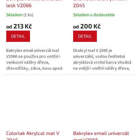
lesk V2066
2045
Skladem
(1 ks)
Skladem u dodavatele
213 Kč
200 Kč
od
od
DETAIL
DETAIL
Bakrylex email univerzál mat
Ekokryl mat V 2045 je
V2066 se používa pro vnitřní i
univerzální, vodou ředitelná
venkovní nátěry dřeva,
akrylátová vrchní barva vhodná
dřevotřísky, zdiva, kovu apod.
na vnější i vnitřní nátěry dřeva,
Barva splňuje požadavky
dřevovláknitých desek,
předpisů pro použití na nátěry
lepenky, minerálních podkladů i
hraček pro děti ve věku do 3 let.
kovových nátěrů ošetřených
vhodným antikorozním nátěrem.
Při natírání...
Colorlak Akrylcol mat V
Bakrylex email univerzál
2045
mat V2066