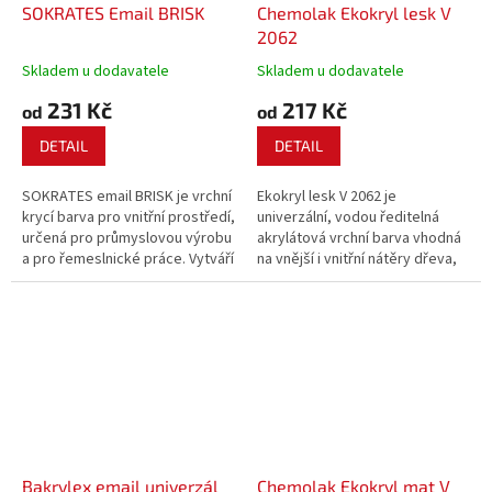
SOKRATES Email BRISK
Chemolak Ekokryl lesk V
2062
Skladem u dodavatele
Skladem u dodavatele
231 Kč
217 Kč
od
od
DETAIL
DETAIL
SOKRATES email BRISK je vrchní
Ekokryl lesk V 2062 je
krycí barva pro vnitřní prostředí,
univerzální, vodou ředitelná
určená pro průmyslovou výrobu
akrylátová vrchní barva vhodná
a pro řemeslnické práce. Vytváří
na vnější i vnitřní nátěry dřeva,
dokonale tvrdý povrch s velmi
dřevovláknitých desek,
dobrou omyva­telností a
lepenky, minerálních podkladů i
snadnou údržbou.
kovových nátěrů ošetřených
vhodným antikorozním nátěrem.
Při natírání...
Bakrylex email univerzál
Chemolak Ekokryl mat V