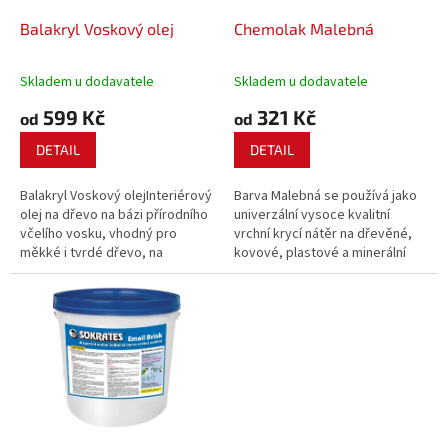
o
d
Balakryl Voskový olej
Chemolak Malebná
u
k
Skladem u dodavatele
Skladem u dodavatele
t
599 Kč
321 Kč
ů
od
od
DETAIL
DETAIL
Balakryl Voskový olejInteriérový
Barva Malebná se používá jako
olej na dřevo na bázi přírodního
univerzální vysoce kvalitní
včelího vosku, vhodný pro
vrchní krycí nátěr na dřevěné,
měkké i tvrdé dřevo, na
kovové, plastové a minerální
dřevěné podlahy, obložení,
podklady v exteriéru i interiéru.
schodiště, nábytek a další
Díky speciální, inovativní
předměty ze dřeva v interiéru.
receptuře má vynikající
přilnavost k různým typům
podkladů jako...