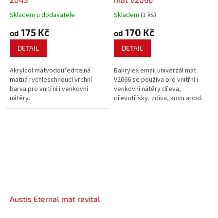
Skladem u dodavatele
Skladem
(1 ks)
175 Kč
170 Kč
od
od
DETAIL
DETAIL
Akrylcol matvodouředitelná
Bakrylex email univerzál mat
matná rychleschnoucí vrchní
V2066 se používa pro vnitřní i
barva pro vnitřní i venkovní
venkovní nátěry dřeva,
nátěry.
dřevotřísky, zdiva, kovu apod.
Barva splňuje požadavky
předpisů pro použití na nátěry
hraček pro děti ve věku do 3 let.
Austis Eternal mat revital