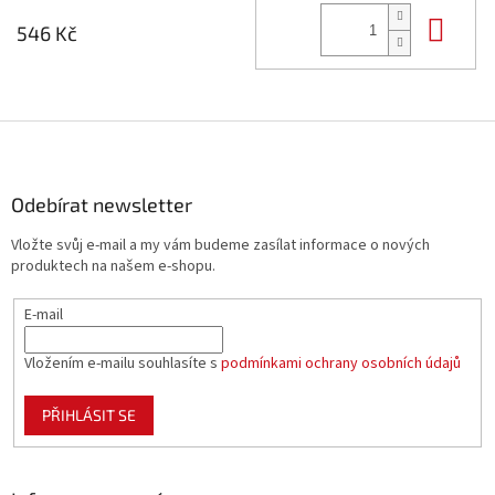
Do 
546 Kč
Z
á
p
a
Odebírat newsletter
t
Vložte svůj e-mail a my vám budeme zasílat informace o nových
í
produktech na našem e-shopu.
E-mail
Vložením e-mailu souhlasíte s
podmínkami ochrany osobních údajů
PŘIHLÁSIT SE