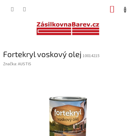
Přejít
NÁKUP
na
obsah
KOŠÍK
Fortekryl voskový olej
10014215
Značka:
AUSTIS