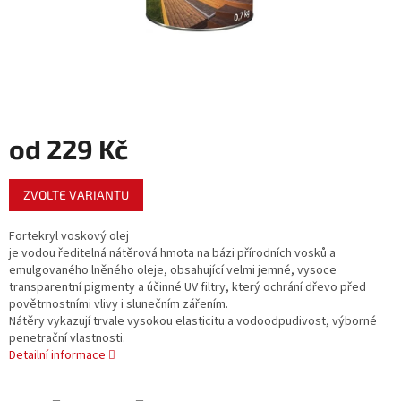
od
229 Kč
Měrná
ZVOLTE VARIANTU
cena:
Fortekryl voskový olej
je vodou ředitelná nátěrová hmota na bázi přírodních vosků a
emulgovaného lněného oleje, obsahující velmi jemné, vysoce
transparentní pigmenty a účinné UV filtry, který ochrání dřevo před
povětrnostními vlivy i slunečním zářením.
Nátěry vykazují trvale vysokou elasticitu a vodoodpudivost, výborné
penetrační vlastnosti.
Detailní informace