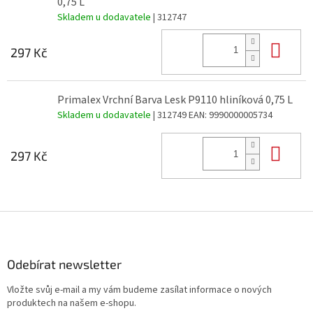
0,75 L
Skladem u dodavatele
| 312747
Do 
297 Kč
Primalex Vrchní Barva Lesk P9110 hliníková 0,75 L
Skladem u dodavatele
| 312749
EAN:
9990000005734
Do 
297 Kč
Z
á
p
a
Odebírat newsletter
t
Vložte svůj e-mail a my vám budeme zasílat informace o nových
í
produktech na našem e-shopu.