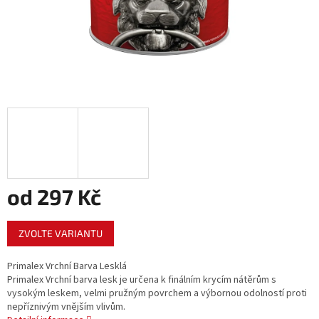
od
297 Kč
Měrná
ZVOLTE VARIANTU
cena:
Primalex Vrchní Barva Lesklá
Primalex Vrchní barva lesk je určena k finálním krycím nátěrům s
vysokým leskem, velmi pružným povrchem a výbornou odolností proti
nepříznivým vnějším vlivům.