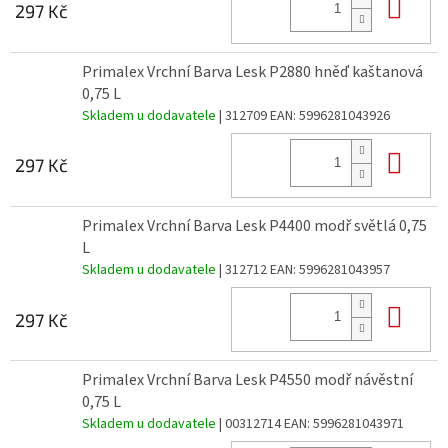
Do 
297 Kč
Primalex Vrchní Barva Lesk P2880 hněď kaštanová
0,75 L
Skladem u dodavatele
| 312709
EAN:
5996281043926
Do 
297 Kč
Primalex Vrchní Barva Lesk P4400 modř světlá 0,75
L
Skladem u dodavatele
| 312712
EAN:
5996281043957
Do 
297 Kč
Primalex Vrchní Barva Lesk P4550 modř návěstní
0,75 L
Skladem u dodavatele
| 00312714
EAN:
5996281043971