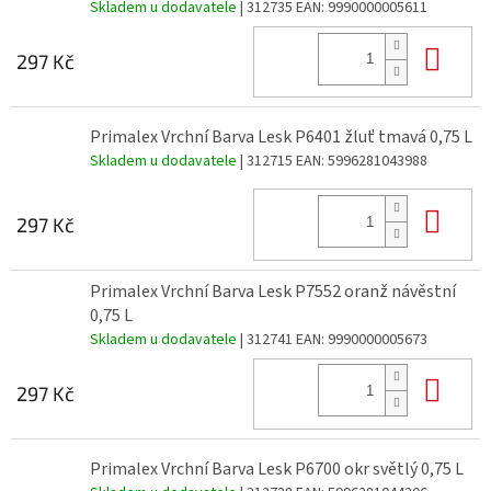
Skladem u dodavatele
| 312735
EAN:
9990000005611
Do 
297 Kč
Primalex Vrchní Barva Lesk P6401 žluť tmavá 0,75 L
Skladem u dodavatele
| 312715
EAN:
5996281043988
Do 
297 Kč
Primalex Vrchní Barva Lesk P7552 oranž návěstní
0,75 L
Skladem u dodavatele
| 312741
EAN:
9990000005673
Do 
297 Kč
Primalex Vrchní Barva Lesk P6700 okr světlý 0,75 L