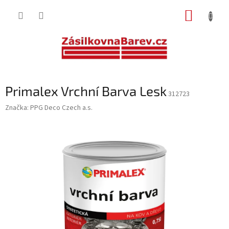
Přejít
NÁKUP
na
obsah
KOŠÍK
Primalex Vrchní Barva Lesk
312723
Značka:
PPG Deco Czech a.s.