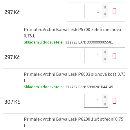
Do 
297 Kč
Primalex Vrchní Barva Lesk P5700 zeleň mechová
0,75 L
Skladem u dodavatele
| 312728
EAN:
9990000005581
Do 
297 Kč
Primalex Vrchní Barva Lesk P6003 slonová kost 0,75
L
Skladem u dodavatele
| 312732
EAN:
5996281044145
Do 
307 Kč
Primalex Vrchní Barva Lesk P6200 žluť střední 0,75
L