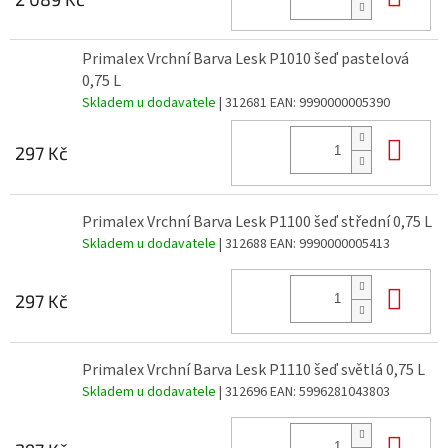
Primalex Vrchní Barva Lesk P1010 šeď pastelová
0,75 L
Skladem u dodavatele
| 312681
EAN:
9990000005390
Do 
297 Kč
Primalex Vrchní Barva Lesk P1100 šeď střední 0,75 L
Skladem u dodavatele
| 312688
EAN:
9990000005413
Do 
297 Kč
Primalex Vrchní Barva Lesk P1110 šeď světlá 0,75 L
Skladem u dodavatele
| 312696
EAN:
5996281043803
Do 