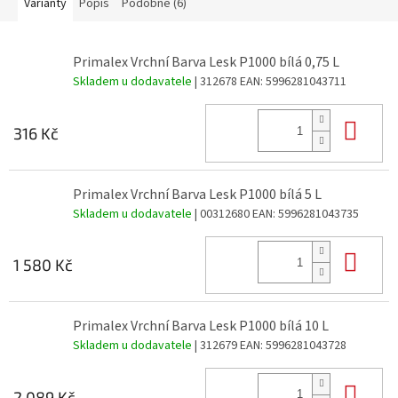
Varianty
Popis
Podobné (6)
Primalex Vrchní Barva Lesk P1000 bílá 0,75 L
Skladem u dodavatele
| 312678
EAN:
5996281043711
Do 
316 Kč
Primalex Vrchní Barva Lesk P1000 bílá 5 L
Skladem u dodavatele
| 00312680
EAN:
5996281043735
Do 
1 580 Kč
Primalex Vrchní Barva Lesk P1000 bílá 10 L
Skladem u dodavatele
| 312679
EAN:
5996281043728
Do 
2 089 Kč