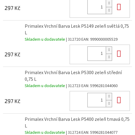
Do 
297 Kč
Primalex Vrchní Barva Lesk P5149 zeleň světlá 0,75
L
Skladem u dodavatele
| 312720
EAN:
9990000005529
Do 
297 Kč
Primalex Vrchní Barva Lesk P5300 zeleň střední
0,75 L
Skladem u dodavatele
| 312723
EAN:
5996281044060
Do 
297 Kč
Primalex Vrchní Barva Lesk P5400 zeleň tmavá 0,75
L
Skladem u dodavatele
| 312724
EAN:
5996281044077