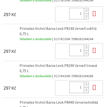
Skladem u dodavatele
| 312738
EAN:
5996281044206
Do 
297 Kč
Primalex Vrchní Barva Lesk P8140 červeň světlá
0,75 L
Skladem u dodavatele
| 312742
EAN:
5996281044244
Do 
297 Kč
Primalex Vrchní Barva Lesk P8190 červeň tmavá
0,75 L
Skladem u dodavatele
| 312744
EAN:
5996281044268
Do 
297 Kč
Primalex Vrchní Barva Lesk P8440 červenohnědá