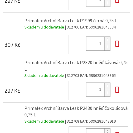
297 Kč
Primalex Vrchní Barva Lesk P1999 černá 0,75 L
Skladem u dodavatele
| 312700
EAN:
5996281043834
Do 
307 Kč
Primalex Vrchní Barva Lesk P2320 hněď kávová 0,75
L
Skladem u dodavatele
| 312703
EAN:
5996281043865
Do 
297 Kč
Primalex Vrchní Barva Lesk P2430 hněď čokoládová
0,75 L
Skladem u dodavatele
| 312708
EAN:
5996281043919