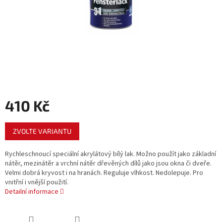
410 Kč
Měrná
ZVOLTE VARIANTU
cena:
Rychleschnoucí speciální akrylátový bílý lak. Možno použít jako základní
nátěr, mezinátěr a vrchní nátěr dřevěných dílů jako jsou okna či dveře.
Velmi dobrá kryvost i na hranách. Reguluje vlhkost. Nedolepuje. Pro
vnitřní i vnější použití.
Detailní informace