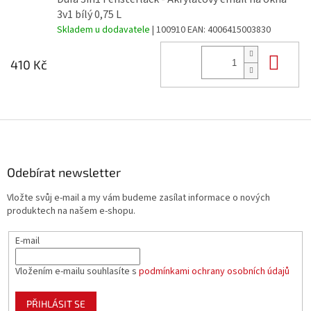
3v1 bílý 0,75 L
Skladem u dodavatele
| 100910
EAN:
4006415003830
Do 
410 Kč
Z
á
p
a
Odebírat newsletter
t
Vložte svůj e-mail a my vám budeme zasílat informace o nových
í
produktech na našem e-shopu.
E-mail
Vložením e-mailu souhlasíte s
podmínkami ochrany osobních údajů
PŘIHLÁSIT SE