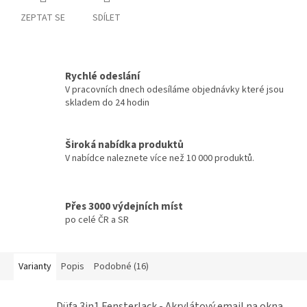
ZEPTAT SE
SDÍLET
Rychlé odeslání
V pracovních dnech odesíláme objednávky které jsou
skladem do 24 hodin
Široká nabídka produktů
V nabídce naleznete více než 10 000 produktů.
Přes 3000 výdejních míst
po celé ČR a SR
Varianty
Popis
Podobné (16)
Düfa 3in1 Fensterlack - Akrylátový email na okna