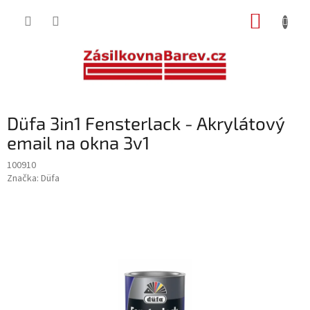
Přejít
NÁKUP
na
obsah
KOŠÍK
Düfa 3in1 Fensterlack - Akrylátový
email na okna 3v1
100910
Značka:
Düfa