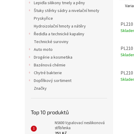
Lepidla silikony tmely a pěny
Varia
Štuky stěrky sádry a nivelační hmoty
Pryskyřice
PL210 
Hydroizolační hmoty a nátěry
Sklade
Ředidla a technické kapaliny
Technické suroviny
PL210 
Auto moto
Sklade
Drogérie a kosmetika
Bazénová chémie
PL210 
Chytré bakterie
Sklade
Dopľňkový sortiment
Značky
Top 10 produktů
NS600 Vypalovací nesilikonová
stříbřenka
251 Kč