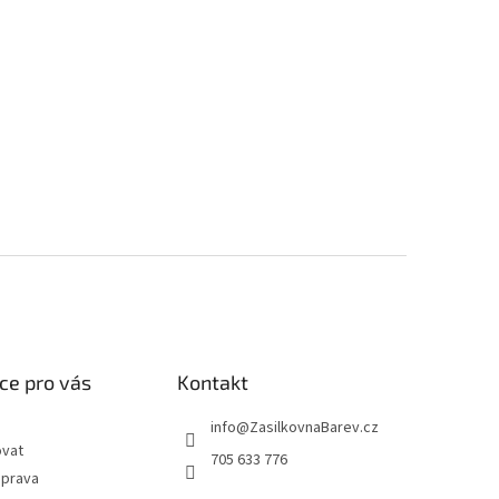
ce pro vás
Kontakt
info
@
ZasilkovnaBarev.cz
ovat
705 633 776
oprava