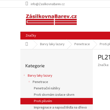
Přejít
info@ZasilkovnaBarev.cz
na
obsah
Značky
Domů
Barvy laky lazury
Penetrace
Proti p
P
PL2
o
Přeskočit
s
Značka:
Kategorie
kategorie
t
r
Barvy laky lazury
a
Penetrace
n
Penetrační nátěry
n
í
Proti skvrnám izolace skvrn
p
Proti plísním
a
Impregnace a napouštědla na dřevo