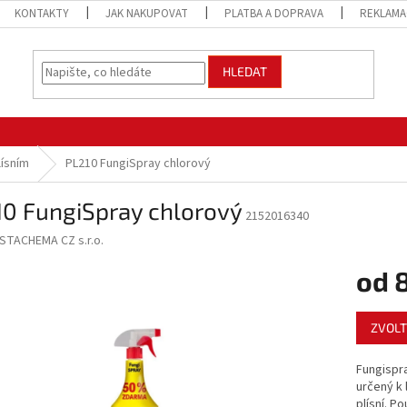
KONTAKTY
JAK NAKUPOVAT
PLATBA A DOPRAVA
REKLAMA
HLEDAT
lísním
PL210 FungiSpray chlorový
10 FungiSpray chlorový
2152016340
STACHEMA CZ s.r.o.
od
Měrná
ZVOLT
cena:
Fungispra
určený k 
plísní. P