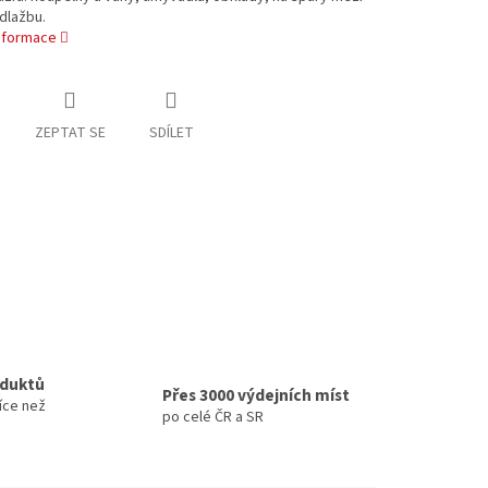
dlažbu.
informace
ZEPTAT SE
SDÍLET
oduktů
Přes 3000 výdejních míst
íce než
po celé ČR a SR