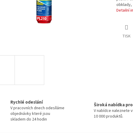
obklady, 
Detailní 
TISK
Rychlé odeslání
Široká nabídka pr
V pracovních dnech odesíláme
V nabídce naleznete v
objednávky které jsou
10 000 produktů.
skladem do 24 hodin