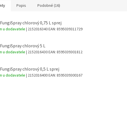
nty
Popis
Podobné (16)
FungiSpray chlorový 0,75 L sprej
m u dodavatele
| 2152016340
EAN:
8595039311729
FungiSpray chlorový 5 L
m u dodavatele
| 2152016430
EAN:
8595039301812
FungiSpray chlorový 0,5 L sprej
m u dodavatele
| 2152016400
EAN:
8595039300167