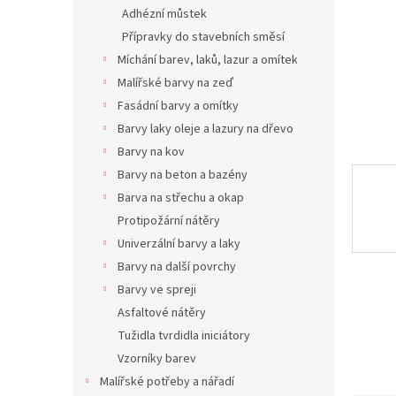
n
Adhézní můstek
e
Přípravky do stavebních směsí
l
Míchání barev, laků, lazur a omítek
Malířské barvy na zeď
Fasádní barvy a omítky
Barvy laky oleje a lazury na dřevo
Barvy na kov
Barvy na beton a bazény
Barva na střechu a okap
Protipožární nátěry
Univerzální barvy a laky
Barvy na další povrchy
Barvy ve spreji
Asfaltové nátěry
Tužidla tvrdidla iniciátory
Vzorníky barev
Malířské potřeby a nářadí