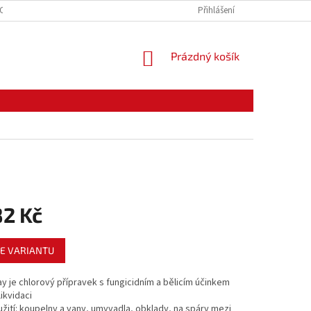
CE ZBOŽÍ
ODSTOUPENÍ OD KUPNÍ SMLOUVY
Přihlášení
PODMÍNKY OCHRANY O
NÁKUPNÍ
Prázdný košík
KOŠÍK
82 Kč
E VARIANTU
y je chlorový přípravek s fungicidním a bělicím účinkem
likvidaci
oužití: koupelny a vany, umyvadla, obklady, na spáry mezi