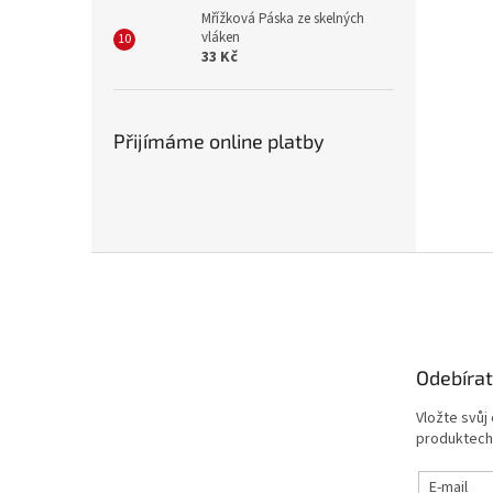
Mřížková Páska ze skelných
vláken
33 Kč
Přijímáme online platby
Z
á
p
a
t
Odebírat
í
Vložte svůj
produktech
E-mail