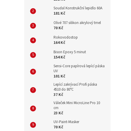
Soudal Konstrukční lepidlo 60A
181 Kč
Olivé 707 silikon akrylový tmel
70 Kč
Rokovodostop
164 Kč
Bison Epoxy 5 minut
154 Kč
Sensi-Core papírová lepící páska
UV
101 Kč
Lepící zakrývací Profi páska
4510 do 80°C
37 Kč
Váleček Mini MicroLine Pro 10
cm
23 Kč
UV-Paint-Masker
70 Kč