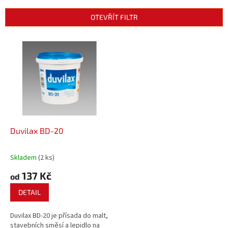
e
n
OTEVŘÍT FILTR
í
p
V
r
ý
o
p
d
i
u
s
k
p
t
r
ů
o
d
Duvilax BD-20
u
k
Skladem
(2 ks)
t
137 Kč
ů
od
DETAIL
Duvilax BD-20 je přísada do malt,
stavebních směsí a lepidlo na