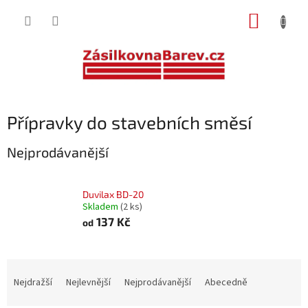
Přejít
NÁKUP
na
obsah
KOŠÍK
Přípravky do stavebních směsí
Nejprodávanější
Duvilax BD-20
Skladem
(2 ks)
137 Kč
od
Ř
a
Nejdražší
Nejlevnější
Nejprodávanější
Abecedně
z