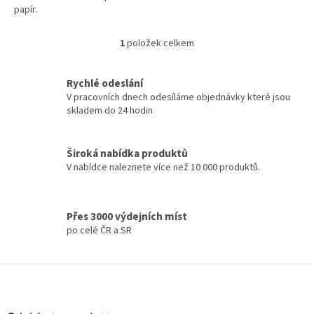
papír.
1
položek celkem
O
v
l
Rychlé odeslání
á
V pracovních dnech odesíláme objednávky které jsou
d
skladem do 24 hodin
a
c
í
Široká nabídka produktů
p
V nabídce naleznete více než 10 000 produktů.
r
v
k
y
Přes 3000 výdejních míst
v
po celé ČR a SR
ý
p
i
Z
s
á
u
p