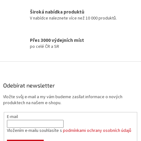
r
v
Široká nabídka produktů
k
V nabídce naleznete více než 10 000 produktů.
y
v
ý
p
Přes 3000 výdejních míst
i
po celé ČR a SR
s
u
Z
á
p
a
Odebírat newsletter
t
Vložte svůj e-mail a my vám budeme zasílat informace o nových
í
produktech na našem e-shopu.
E-mail
Vložením e-mailu souhlasíte s
podmínkami ochrany osobních údajů