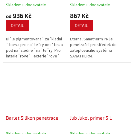
Skladem u dodavatele
Skladem u dodavatele
936 Kč
867 Kč
od
DETAIL
DETAIL
Bi´le pigmentovana´ za´kladni
Eternal Sanatherm PN je
´ barva pro na´teˇry omi´tek a
penetrační prostředek do
pod na´sledne´ na´teˇry. Pro
zateplovacího systému
interie´rove´ i exterie´rove´
SANATHERM.
pouzˇiti´. Neobsahuje
rozpousˇteˇdla. Vhodna´ pro
na´sledne´ prˇetrˇeni´ akryla
´tovy´mi, silika´tovy´mi a
silikonovy´mi...
Barlet Silikon penetrace
Jub Jukol primer 5 L
Skladem u dodavatele
Skladem u dodavatele