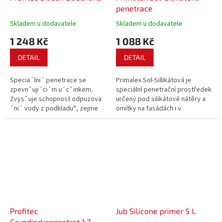
penetrace
Skladem u dodavatele
Skladem u dodavatele
1 248 Kč
1 088 Kč
DETAIL
DETAIL
Specia´lni´ penetrace se
Primalex Sol-Sillikátová je
zpevnˇuji´ci´m u´cˇinkem.
speciální penetrační prostředek
Zvysˇuje schopnost odpuzova
určený pod silikátové nátěry a
´ni´ vody z podkladu°, zejme
omítky na fasádách i v
´na prˇi na´sledne´m naneseni
interiérech. Zpevňuje podklad a
´ fasa´dni´ barvy na ba´zi
sjednocuje jeho savost.
silikonu.
Současně díky své dokonalé
paropropustnosti zachovává
přirozený průchod par...
Profitec
Jub Silicone primer 5 L
Grundierkonzentrat 1:7