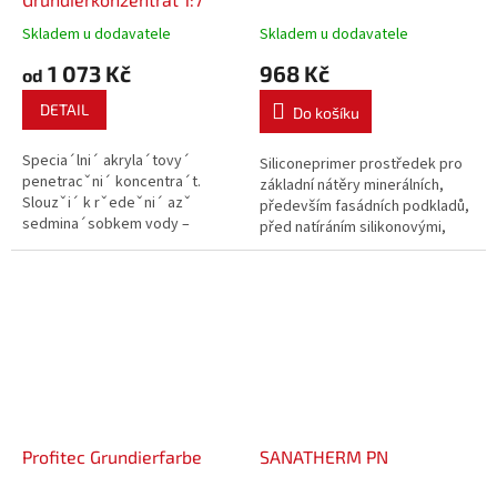
Skladem u dodavatele
Skladem u dodavatele
1 073 Kč
968 Kč
od
DETAIL
Do košíku
Specia´lni´ akryla´tovy´
Siliconeprimer prostředek pro
penetracˇni´ koncentra´t.
základní nátěry minerálních,
Slouzˇi´ k rˇedeˇni´ azˇ
především fasádních podkladů,
sedmina´sobkem vody –
před natíráním silikonovými,
sˇetrˇi´ tak vy´znamneˇ
vápennými a akrylátovými
dopravni´ i skladovaci´
barvami a nanášením
kapacitu a umozˇnˇuje
silikonových a akrylátových
prˇipravit si penetraci dle
omítek. Nátěr výrazně snižuje a
potrˇeby. Po narˇedeˇni´
vyrovnává savost...
urcˇeno k penetracˇni´m...
Profitec Grundierfarbe
SANATHERM PN