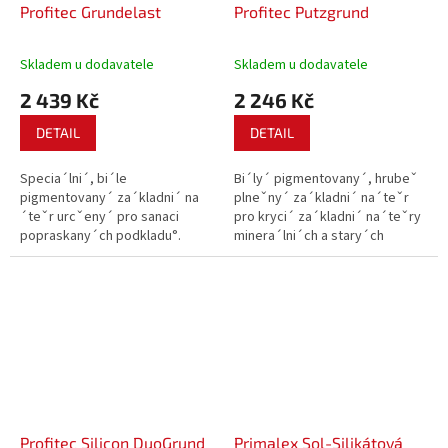
Profitec Grundelast
Profitec Putzgrund
Skladem u dodavatele
Skladem u dodavatele
2 439 Kč
2 246 Kč
DETAIL
DETAIL
Specia´lni´, bi´le
Bi´ly´ pigmentovany´, hrubeˇ
pigmentovany´ za´kladni´ na
plneˇny´ za´kladni´ na´teˇr
´teˇr urcˇeny´ pro sanaci
pro kryci´ za´kladni´ na´teˇry
popraskany´ch podkladu°.
minera´lni´ch a stary´ch
Vysoce elasticky´, s obsahem
disperzni´ch podkladu°. K
armovaci´ch mikrovla´ken,
vytvorˇeni´ optima´lni´
vyplnˇuje a prˇeklenuje
kontaktni´ vrstvy prˇed aplikaci
praskliny v podkladni´ch omi
´ fina´lni´ch omi´tek ProfiTec.
´tka´ch. Idea´lni´ podklad pro
Pro pouzˇiti´ v...
na´slednou...
Profitec Silicon DuoGrund
Primalex Sol-Silikátová