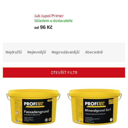
Jub Jupol Primer
Skladem u dodavatele
96 Kč
od
Ř
a
Nejdražší
Nejlevnější
Nejprodávanější
Abecedně
z
e
n
OTEVŘÍT FILTR
í
p
V
r
ý
o
p
d
i
u
s
k
p
t
r
ů