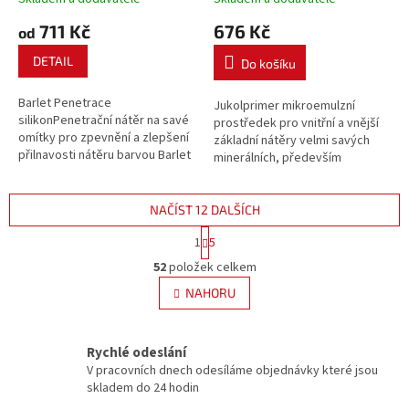
711 Kč
676 Kč
od
DETAIL
Do košíku
Barlet Penetrace
Jukolprimer mikroemulzní
silikonPenetrační nátěr na savé
prostředek pro vnitřní a vnější
omítky pro zpevnění a zlepšení
základní nátěry velmi savých
přilnavosti nátěru barvou Barlet
minerálních, především
silikon.
fasádních podkladů, betonu,
pórobetonu,
vláknocementových a
NAČÍST 12 DALŠÍCH
sádrokartonových desek před
S
1
5
natíráním disperzními barvami a
t
O
nanášením...
r
52
položek celkem
v
á
l
NAHORU
n
á
k
d
o
v
a
Rychlé odeslání
á
c
V pracovních dnech odesíláme objednávky které jsou
n
í
skladem do 24 hodin
í
p