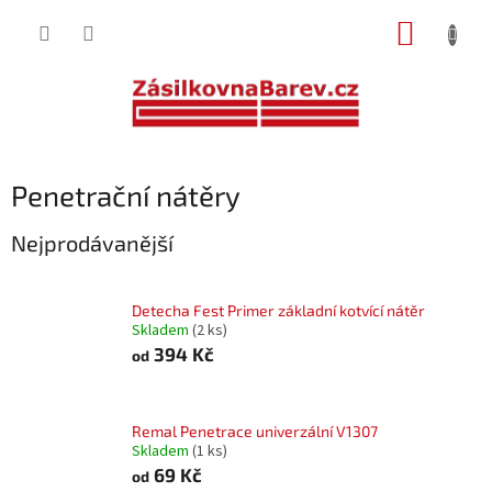
Přejít
NÁKUP
na
obsah
KOŠÍK
Penetrační nátěry
Nejprodávanější
Detecha Fest Primer základní kotvící nátěr
Skladem
(2 ks)
394 Kč
od
Remal Penetrace univerzální V1307
Skladem
(1 ks)
69 Kč
od