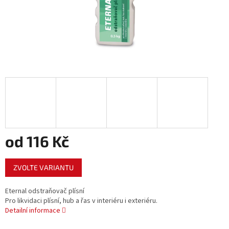
od
116 Kč
Měrná
ZVOLTE VARIANTU
cena:
Eternal odstraňovač plísní
Pro likvidaci plísní, hub a řas v interiéru i exteriéru.
Detailní informace