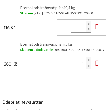
Eternal odstraňovač plísní 0,5 kg
Skladem
(7 ks)
| 99246611050
EAN:
8590892120860
Do 
116 Kč
Eternal odstraňovač plísní 5 kg
Skladem u dodavatele
| 99246611500
EAN:
8590892120877
Do 
660 Kč
Z
á
p
a
Odebírat newsletter
t