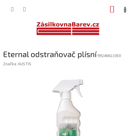
Přejít
NÁKUP
na
obsah
KOŠÍK
Eternal odstraňovač plísní
99246611050
Značka:
AUSTIS