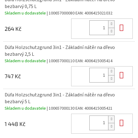
bezbarvý 0,75 L
Skladem u dodavatele
| 100657000080
EAN:
4006415021032
Do 
264 Kč
Düfa Holzschutzgrund 3in1 - Základní nátěr na dřevo
bezbarvý 2,5 L
Skladem u dodavatele
| 100657000110
EAN:
4006415005414
Do 
747 Kč
Düfa Holzschutzgrund 3in1 - Základní nátěr na dřevo
bezbarvý 5 L
Skladem u dodavatele
| 100657000130
EAN:
4006415005421
Do 
1 448 Kč