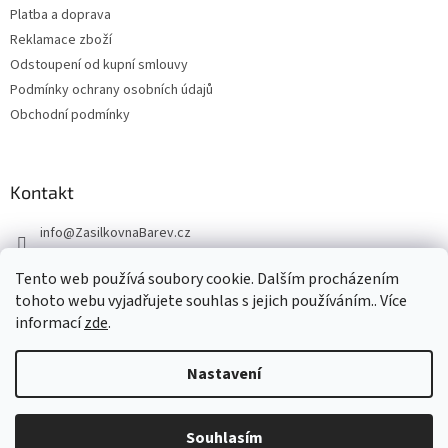
Platba a doprava
Reklamace zboží
Odstoupení od kupní smlouvy
Podmínky ochrany osobních údajů
Obchodní podmínky
Kontakt
info
@
ZasilkovnaBarev.cz
705 633 776
Tento web používá soubory cookie. Dalším procházením
tohoto webu vyjadřujete souhlas s jejich používáním.. Více
informací
zde
.
Nastavení
Vytvořil Shoptet
Souhlasím
Copyright 2026
ZasilkovnaBarev.cz
. Všechna práva vyhrazena.