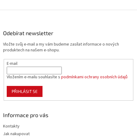
Z
á
p
a
Odebírat newsletter
t
Vložte svůj e-mail a my vám budeme zasílat informace o nových
í
produktech na našem e-shopu.
E-mail
Vložením e-mailu souhlasíte s
podmínkami ochrany osobních údajů
PŘIHLÁSIT SE
Informace pro vás
Kontakty
Jak nakupovat