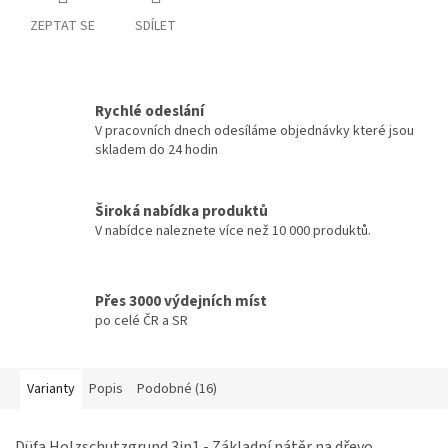
ZEPTAT SE
SDÍLET
Rychlé odeslání
V pracovních dnech odesíláme objednávky které jsou
skladem do 24 hodin
Široká nabídka produktů
V nabídce naleznete více než 10 000 produktů.
Přes 3000 výdejních míst
po celé ČR a SR
Varianty
Popis
Podobné (16)
Düfa Holzschutzgrund 3in1 - Základní nátěr na dřevo