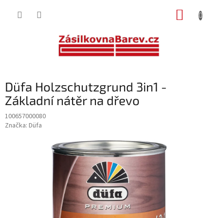
Přejít
NÁKUP
na
obsah
KOŠÍK
Düfa Holzschutzgrund 3in1 -
Základní nátěr na dřevo
100657000080
Značka:
Düfa