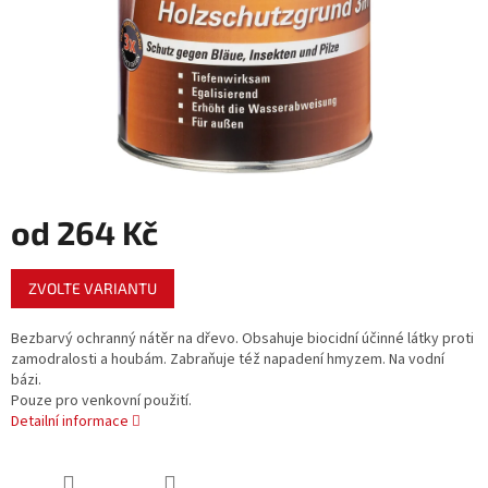
od
264 Kč
Měrná
ZVOLTE VARIANTU
cena:
Bezbarvý ochranný nátěr na dřevo. Obsahuje biocidní účinné látky proti
zamodralosti a houbám. Zabraňuje též napadení hmyzem. Na vodní
bázi.
Pouze pro venkovní použití.
Detailní informace