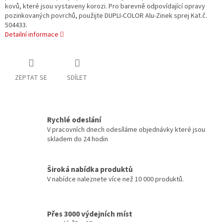
kovů, které jsou vystaveny korozi. Pro barevně odpovídající opravy
pozinkovaných povrchů, použijte DUPLI-COLOR Alu-Zinek sprej Kat.č.
504433.
Detailní informace
ZEPTAT SE
SDÍLET
Rychlé odeslání
V pracovních dnech odesíláme objednávky které jsou
skladem do 24 hodin
Široká nabídka produktů
V nabídce naleznete více než 10 000 produktů.
Přes 3000 výdejních míst