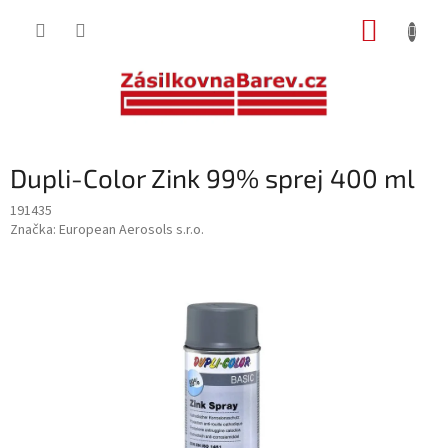
Přejít
NÁKUP
na
obsah
KOŠÍK
Dupli-Color Zink 99% sprej 400 ml
191435
Značka:
European Aerosols s.r.o.