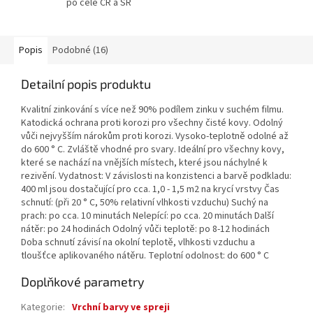
po celé ČR a SR
Popis
Podobné (16)
Detailní popis produktu
Kvalitní zinkování s více než 90% podílem zinku v suchém filmu.
Katodická ochrana proti korozi pro všechny čisté kovy. Odolný
vůči nejvyšším nárokům proti korozi. Vysoko-teplotně odolné až
do 600 ° C. Zvláště vhodné pro svary. Ideální pro všechny kovy,
které se nachází na vnějších místech, které jsou náchylné k
rezivění. Vydatnost: V závislosti na konzistenci a barvě podkladu:
400 ml jsou dostačující pro cca. 1,0 - 1,5 m2 na krycí vrstvy Čas
schnutí: (při 20 ° C, 50% relativní vlhkosti vzduchu) Suchý na
prach: po cca. 10 minutách Nelepící: po cca. 20 minutách Další
nátěr: po 24 hodinách Odolný vůči teplotě: po 8-12 hodinách
Doba schnutí závisí na okolní teplotě, vlhkosti vzduchu a
tloušťce aplikovaného nátěru. Teplotní odolnost: do 600 ° C
Doplňkové parametry
Kategorie
:
Vrchní barvy ve spreji