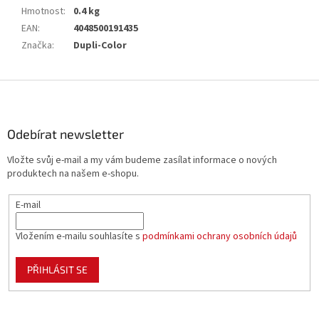
Hmotnost
:
0.4 kg
EAN
:
4048500191435
Značka
:
Dupli-Color
Z
á
p
a
Odebírat newsletter
t
Vložte svůj e-mail a my vám budeme zasílat informace o nových
í
produktech na našem e-shopu.
E-mail
Vložením e-mailu souhlasíte s
podmínkami ochrany osobních údajů
PŘIHLÁSIT SE