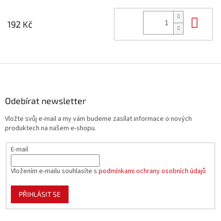
Do 
192 Kč
Z
á
p
a
Odebírat newsletter
t
Vložte svůj e-mail a my vám budeme zasílat informace o nových
í
produktech na našem e-shopu.
E-mail
Vložením e-mailu souhlasíte s
podmínkami ochrany osobních údajů
PŘIHLÁSIT SE