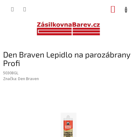
Přejít
NÁKUP
na
obsah
KOŠÍK
Den Braven Lepidlo na parozábrany
Profi
50308GL
Značka:
Den Braven