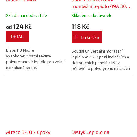
montážní lepidlo 49A 300
ml
Skladem u dodavatele
Skladem u dodavatele
124 Kč
118 Kč
od
DETAIL
Do košíku
Bison PU Max je
Soudal Univerzální montážní
vysokopevnostní tekuté
lepidlo 49A k lepení izolačních a
polyuretanové lepidlo pro velmi
dekoračních panelů a lišt z
namáhané spoje.
pěnového polystyrenu na savé i
nesavé podklady, lepení
izolačních a montážních prvků
zateplovacích systémů.
Alteco 3-TON Epoxy
Distyk Lepidlo na