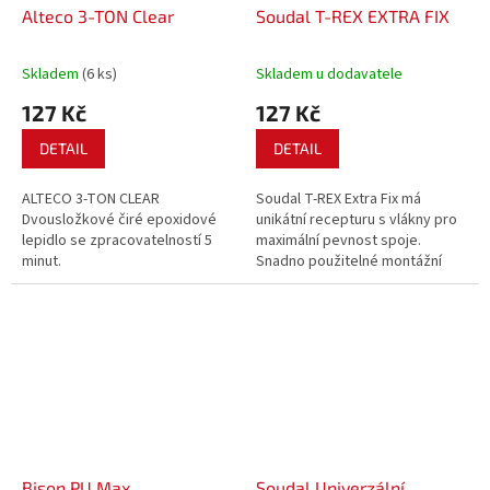
Alteco 3-TON Clear
Soudal T-REX EXTRA FIX
Skladem
(6 ks)
Skladem u dodavatele
127 Kč
127 Kč
DETAIL
DETAIL
ALTECO 3-TON CLEAR
Soudal T-REX Extra Fix má
Dvousložkové čiré epoxidové
unikátní recepturu s vlákny pro
lepidlo se zpracovatelností 5
maximální pevnost spoje.
minut.
Snadno použitelné montážní
lepidlo s vysokou počáteční
přilnavostí.Neobsahuje
rozpouštědla, je šetrné k
životnímu prostředí. Zvláště
vhodné pro porézní materiály.
Bison PU Max
Soudal Univerzální