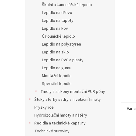
n
Školní a kancelářská lepidlo
e
Lepidlo na dřevo
l
Lepidlo na tapety
Lepidlo na kov
Čalounické lepidlo
Lepidlo na polystyren
Lepidlo na sklo
Lepidlo na PVC a plasty
Lepidlo na gumu
Montážní lepidlo
Speciální lepidlo
Tmely a silikony montažní PUR pěny
Štuky stěrky sádry a nivelační hmoty
Pryskyřice
Varia
Hydroizolační hmoty a nátěry
Ředidla a technické kapaliny
Technické suroviny