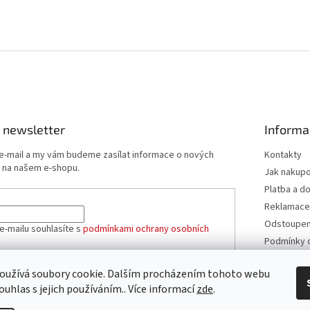
 newsletter
Informa
 e-mail a my vám budeme zasílat informace o nových
Kontakty
 na našem e-shopu.
Jak nakup
Platba a d
Reklamace
Odstoupení
e-mailu souhlasíte s
podmínkami ochrany osobních
Podmínky 
údajů
Obchodní 
oužívá soubory cookie. Dalším procházením tohoto webu
ÁSIT SE
ouhlas s jejich používáním.. Více informací
zde
.