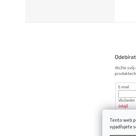
Z
á
p
a
t
Odebírat
í
Vložte svůj
produktech
E-mail
Vložením 
údajů
Tento web p
PŘIHL
vyjadřujete s