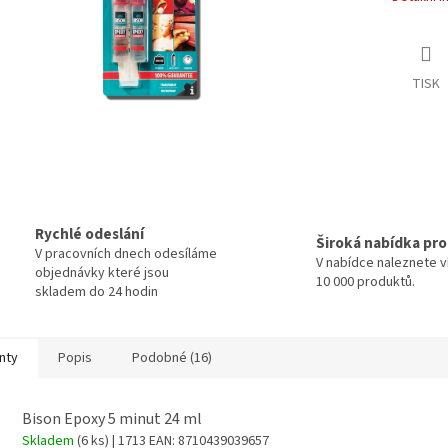
TISK
Rychlé odeslání
Široká nabídka pr
V pracovních dnech odesíláme
V nabídce naleznete v
objednávky které jsou
10 000 produktů.
skladem do 24 hodin
nty
Popis
Podobné (16)
Bison Epoxy 5 minut 24 ml
Skladem
(6 ks)
| 1713
EAN:
8710439039657