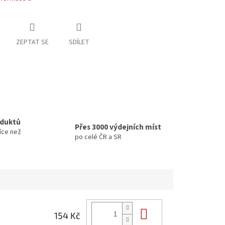
ZEPTAT SE
SDÍLET
oduktů
Přes 3000 výdejních míst
íce než
po celé ČR a SR
Do košíku
154 Kč