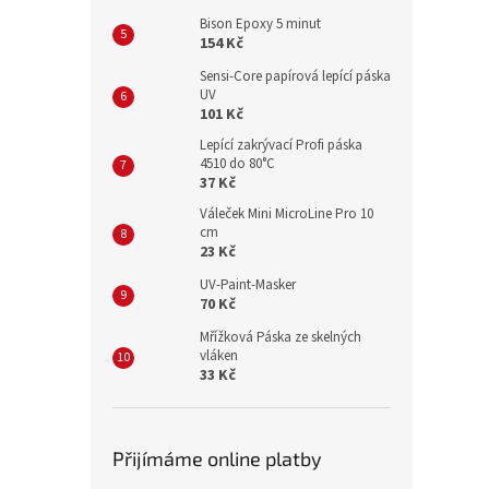
Bison Epoxy 5 minut
154 Kč
Sensi-Core papírová lepící páska
UV
101 Kč
Lepící zakrývací Profi páska
4510 do 80°C
37 Kč
Váleček Mini MicroLine Pro 10
cm
23 Kč
UV-Paint-Masker
70 Kč
Mřížková Páska ze skelných
vláken
33 Kč
Přijímáme online platby