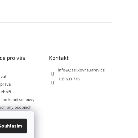
ce pro vás
Kontakt
info
@
ZasilkovnaBarev.cz
ovat
705 633 776
oprava
 zboží
 od kupní smlouvy
ochrany osobních
podmínky
Souhlasím