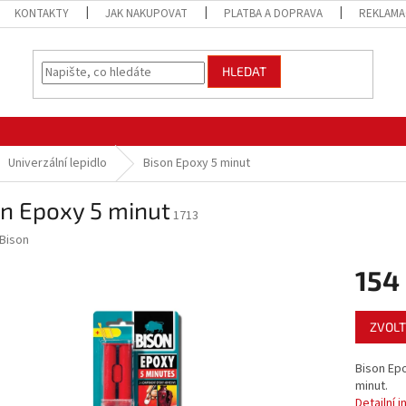
KONTAKTY
JAK NAKUPOVAT
PLATBA A DOPRAVA
REKLAMA
HLEDAT
Univerzální lepidlo
Bison Epoxy 5 minut
on Epoxy 5 minut
1713
Bison
154
Měrná
ZVOLT
cena:
Bison Epo
minut.
Detailní 