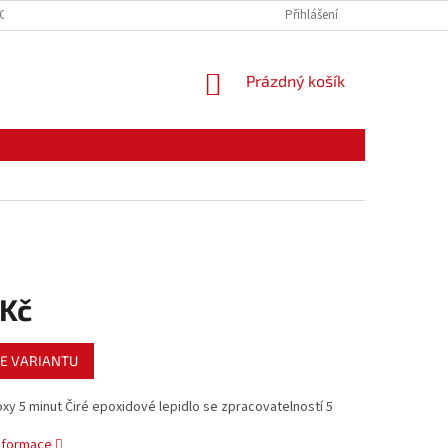
CE ZBOŽÍ
ODSTOUPENÍ OD KUPNÍ SMLOUVY
Přihlášení
PODMÍNKY OCHRANY O
NÁKUPNÍ
Prázdný košík
KOŠÍK
 Kč
E VARIANTU
xy 5 minut Čiré epoxidové lepidlo se zpracovatelností 5
informace