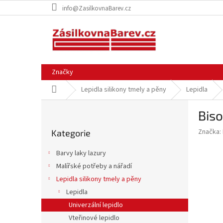
Přejít
info@ZasilkovnaBarev.cz
na
obsah
Značky
Domů
Lepidla silikony tmely a pěny
Lepidla
P
Bis
o
Přeskočit
s
Značka:
Kategorie
kategorie
t
r
Barvy laky lazury
a
Malířské potřeby a nářadí
n
Lepidla silikony tmely a pěny
n
í
Lepidla
p
Univerzální lepidlo
a
Vteřinové lepidlo