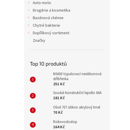
Auto moto
Drogérie a kosmetika
Bazénová chémie
Chytré bakterie
Dopľňkový sortiment
Značky
Top 10 produktů
NS600 Vypalovací nesilikonová
stříbřenka
251 Kč
Soudal Konstrukční lepidlo 60A
181 Kč
Olivé 707 silikon akrylový tmel
70 Kč
Rokovodostop
164 Kč