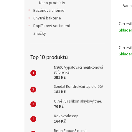
Nano produkty
Varia
Bazénová chémie
Chytré bakterie
Ceresi
Dopľňkový sortiment
Sklade
Značky
Ceresi
Sklade
Top 10 produktů
NS600 Vypalovací nesilikonová
stříbřenka
251 Kč
Soudal Konstrukční lepidlo 60A
181 Kč
Olivé 707 silikon akrylový tmel
70 Kč
Rokovodostop
164 Kč
Bison Epoxy 5 minut