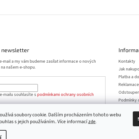
 newsletter
Informa
 e-mail a my vám budeme zasílat informace o nových
Kontakty
 na našem e-shopu.
Jak nakup
Platba a d
Reklamace
Odstoupení
e-mailu souhlasíte s
podmínkami ochrany osobních
Podmínky 
údajů
Obchodní 
oužívá soubory cookie. Dalším procházením tohoto webu
ÁSIT SE
ouhlas s jejich používáním.. Více informací
zde
.
í