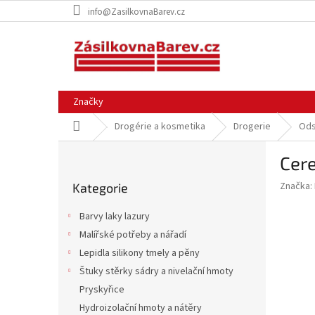
Přejít
info@ZasilkovnaBarev.cz
na
obsah
Značky
Domů
Drogérie a kosmetika
Drogerie
Ods
P
Cere
o
Přeskočit
s
Značka:
Kategorie
kategorie
t
r
Barvy laky lazury
a
Malířské potřeby a nářadí
n
Lepidla silikony tmely a pěny
n
í
Štuky stěrky sádry a nivelační hmoty
p
Pryskyřice
a
Hydroizolační hmoty a nátěry