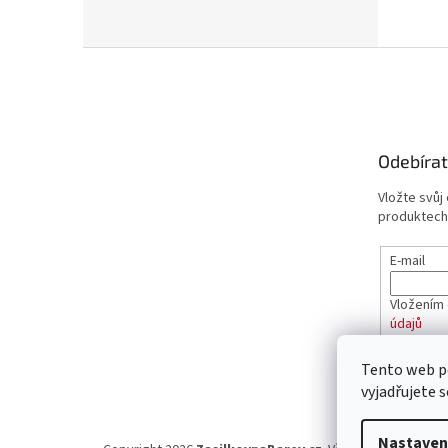
Z
á
p
a
t
Odebírat
í
Vložte svůj
produktech
E-mail
Vložením 
údajů
Tento web p
PŘIHL
vyjadřujete s
Nastaven