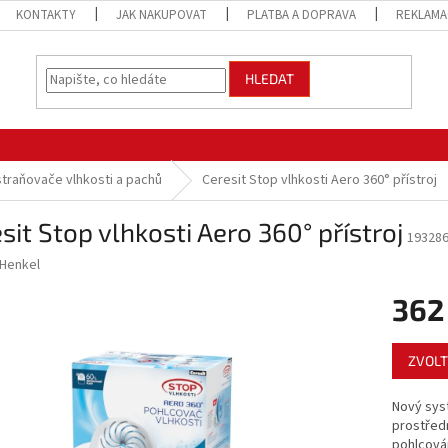
KONTAKTY
JAK NAKUPOVAT
PLATBA A DOPRAVA
REKLAMA
HLEDAT
traňovače vlhkosti a pachů
Ceresit Stop vlhkosti Aero 360° přístroj
sit Stop vlhkosti Aero 360° přístroj
19328
Henkel
362
Měrná
ZVOLT
cena:
Nový sys
prostředn
pohlcován