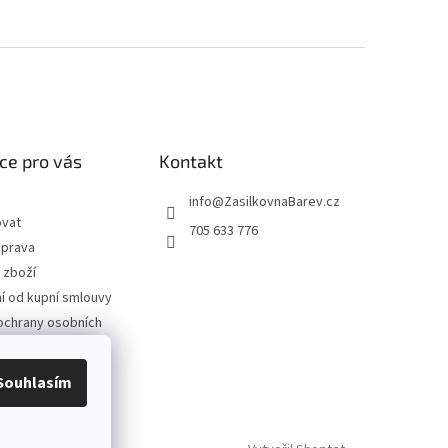
ce pro vás
Kontakt
info
@
ZasilkovnaBarev.cz
ovat
705 633 776
oprava
 zboží
 od kupní smlouvy
ochrany osobních
podmínky
Souhlasím