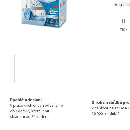
Detailní 
TISK
Rychlé odeslání
Široká nabídka pr
V pracovních dnech odesíláme
V nabídce naleznete v
objednávky které jsou
10 000 produktů.
skladem do 24 hodin