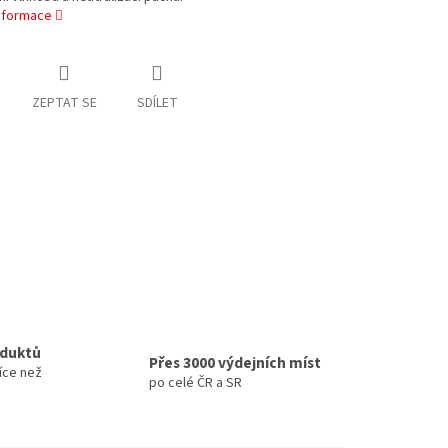
informace
ZEPTAT SE
SDÍLET
oduktů
Přes 3000 výdejních míst
íce než
po celé ČR a SR