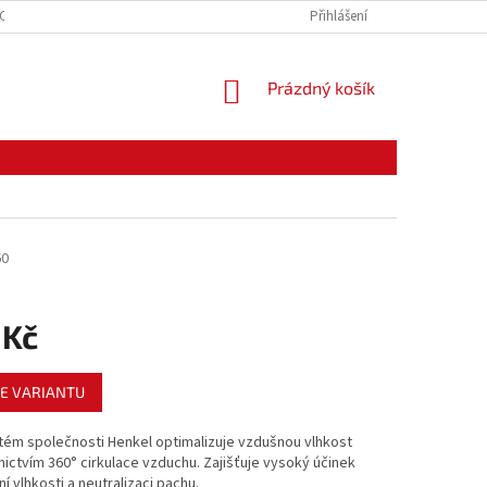
CE ZBOŽÍ
ODSTOUPENÍ OD KUPNÍ SMLOUVY
Přihlášení
PODMÍNKY OCHRANY O
NÁKUPNÍ
Prázdný košík
KOŠÍK
60
 Kč
E VARIANTU
tém společnosti Henkel optimalizuje vzdušnou vlhkost
ictvím 360° cirkulace vzduchu. Zajišťuje vysoký účinek
í vlhkosti a neutralizaci pachu.