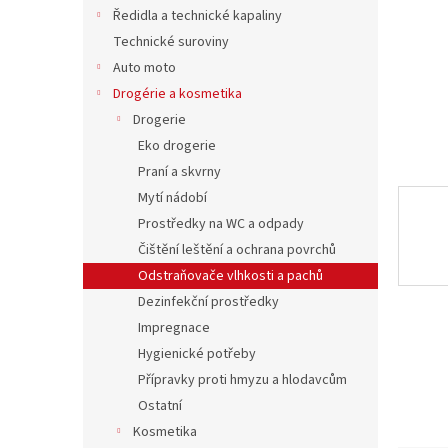
n
Ředidla a technické kapaliny
e
Technické suroviny
l
Auto moto
Drogérie a kosmetika
Drogerie
Eko drogerie
Praní a skvrny
Mytí nádobí
Prostředky na WC a odpady
Čištění leštění a ochrana povrchů
Odstraňovače vlhkosti a pachů
Dezinfekční prostředky
Impregnace
Hygienické potřeby
Přípravky proti hmyzu a hlodavcům
Ostatní
Kosmetika