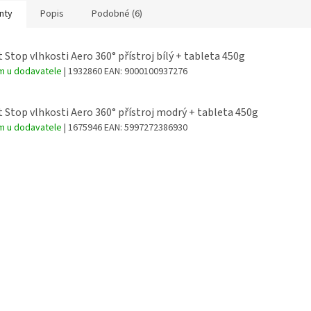
nty
Popis
Podobné (6)
t Stop vlhkosti Aero 360° přístroj bílý + tableta 450g
m u dodavatele
| 1932860
EAN:
9000100937276
t Stop vlhkosti Aero 360° přístroj modrý + tableta 450g
m u dodavatele
| 1675946
EAN:
5997272386930