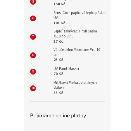
154 Kč
Sensi-Core papírová lepící páska
UV
101 Kč
Lepící zakrývací Profi páska
4510 do 80°C
37 Kč
Váleček Mini MicroLine Pro 10
cm
23 Kč
UV-Paint-Masker
70 Kč
Mřížková Páska ze skelných
vláken
33 Kč
Přijímáme online platby