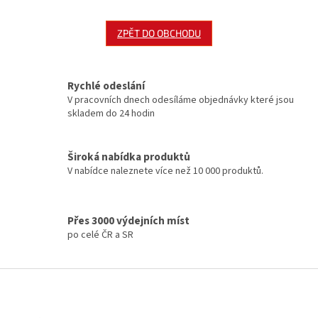
ZPĚT DO OBCHODU
Rychlé odeslání
V pracovních dnech odesíláme objednávky které jsou
skladem do 24 hodin
Široká nabídka produktů
V nabídce naleznete více než 10 000 produktů.
Přes 3000 výdejních míst
po celé ČR a SR
Z
á
p