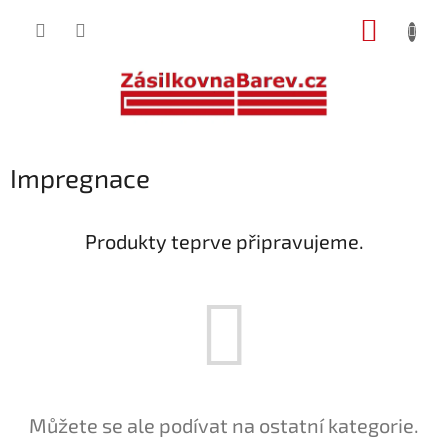
Přejít
NÁKUP
na
obsah
KOŠÍK
Impregnace
Produkty teprve připravujeme.
Můžete se ale podívat na ostatní kategorie.