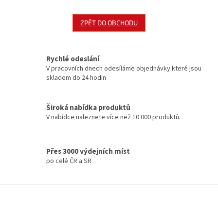
ZPĚT DO OBCHODU
Rychlé odeslání
V pracovních dnech odesíláme objednávky které jsou
skladem do 24 hodin
Široká nabídka produktů
V nabídce naleznete více než 10 000 produktů.
Přes 3000 výdejních míst
po celé ČR a SR
Z
á
p