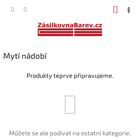
Přejít
NÁKUP
na
obsah
KOŠÍK
Mytí nádobí
Produkty teprve připravujeme.
Můžete se ale podívat na ostatní kategorie.