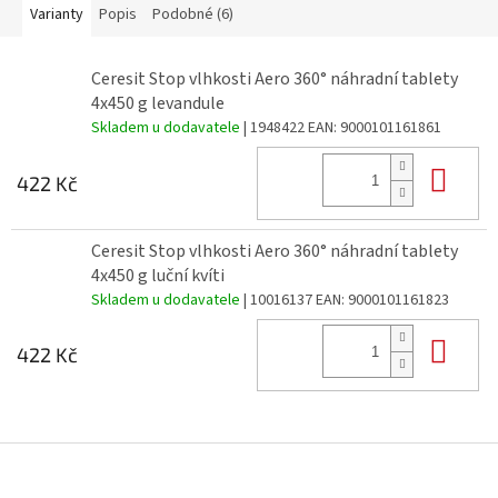
Varianty
Popis
Podobné (6)
Ceresit Stop vlhkosti Aero 360° náhradní tablety
4x450 g levandule
Skladem u dodavatele
| 1948422
EAN:
9000101161861
Do 
422 Kč
Ceresit Stop vlhkosti Aero 360° náhradní tablety
4x450 g luční kvíti
Skladem u dodavatele
| 10016137
EAN:
9000101161823
Do 
422 Kč
Z
á