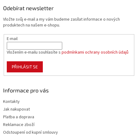
p
a
Odebírat newsletter
t
Vložte svůj e-mail a my vám budeme zasílat informace o nových
í
produktech na našem e-shopu.
E-mail
Vložením e-mailu souhlasíte s
podmínkami ochrany osobních údajů
PŘIHLÁSIT SE
Informace pro vás
Kontakty
Jak nakupovat
Platba a doprava
Reklamace zboží
Odstoupení od kupní smlouvy