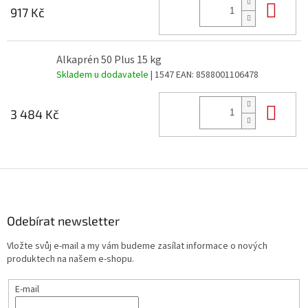
Do 
917 Kč
Alkaprén 50 Plus 15 kg
Skladem u dodavatele
| 1547
EAN:
8588001106478
Do 
3 484 Kč
Z
á
p
a
Odebírat newsletter
t
Vložte svůj e-mail a my vám budeme zasílat informace o nových
í
produktech na našem e-shopu.
E-mail