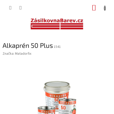
Přejít
NÁKUP
na
obsah
KOŠÍK
Alkaprén 50 Plus
1541
Značka:
Matadorfix