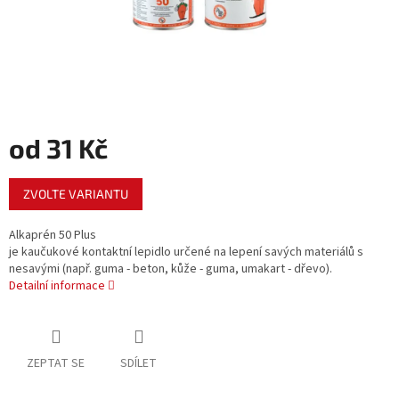
od
31 Kč
Měrná
ZVOLTE VARIANTU
cena:
Alkaprén 50 Plus
je kaučukové kontaktní lepidlo určené na lepení savých materiálů s
nesavými (např. guma - beton, kůže - guma, umakart - dřevo).
Detailní informace
ZEPTAT SE
SDÍLET