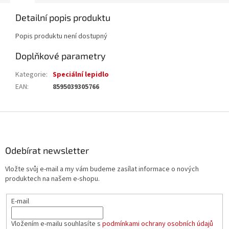
Detailní popis produktu
Popis produktu není dostupný
Doplňkové parametry
Kategorie
:
Speciální lepidlo
EAN
:
8595039305766
Z
á
p
a
Odebírat newsletter
t
Vložte svůj e-mail a my vám budeme zasílat informace o nových
í
produktech na našem e-shopu.
E-mail
Vložením e-mailu souhlasíte s
podmínkami ochrany osobních údajů