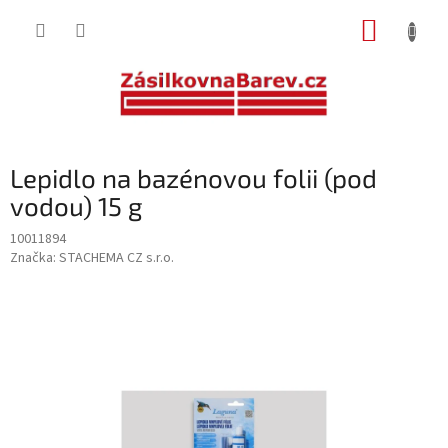
Přejít
NÁKUP
na
obsah
KOŠÍK
Lepidlo na bazénovou folii (pod
vodou) 15 g
10011894
Značka:
STACHEMA CZ s.r.o.