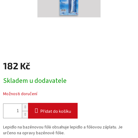
182 Kč
Měrná
Skladem u dodavatele
cena:
Možnosti doručení
Přidat do košíku
Lepidlo na bazénovou fólii obsahuje lepidlo a fóliovou záplatu. Je
určeno na opravy bazénové fólie.