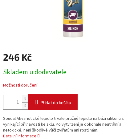
246 Kč
Měrná
Skladem u dodavatele
cena:
Možnosti doručení
Přidat do košíku
Soudal Akvaristické lepidlo trvale pružné lepidlo na bázi silikonu s
vynikající přilnavostí ke sklu. Po vytvrzení je dokonale neutrální a
netoxické, není škodlivé vůči zvířatům ani rostlinám.
Detailní informace