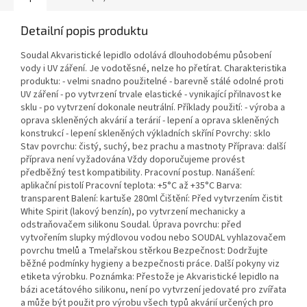
Detailní popis produktu
Soudal Akvaristické lepidlo odolává dlouhodobému působení
vody i UV záření. Je vodotěsné, nelze ho přetírat. Charakteristika
produktu: - velmi snadno použitelné - barevně stálé odolné proti
UV záření - po vytvrzení trvale elastické - vynikající přilnavost ke
sklu - po vytvrzení dokonale neutrální. Příklady použití: - výroba a
oprava skleněných akvárií a terárií - lepení a oprava skleněných
konstrukcí - lepení skleněných výkladních skříní Povrchy: sklo
Stav povrchu: čistý, suchý, bez prachu a mastnoty Příprava: další
příprava není vyžadována Vždy doporučujeme provést
předběžný test kompatibility. Pracovní postup. Nanášení:
aplikační pistolí Pracovní teplota: +5°C až +35°C Barva:
transparent Balení: kartuše 280ml Čištění: Před vytvrzením čistit
White Spirit (lakový benzín), po vytvrzení mechanicky a
odstraňovačem silikonu Soudal. Úprava povrchu: před
vytvořením slupky mýdlovou vodou nebo SOUDAL vyhlazovačem
povrchu tmelů a Tmelařskou stěrkou Bezpečnost: Dodržujte
běžné podmínky hygieny a bezpečnosti práce. Další pokyny viz
etiketa výrobku. Poznámka: Přestože je Akvaristické lepidlo na
bázi acetátového silikonu, není po vytvrzení jedovaté pro zvířata
a může být použit pro výrobu všech typů akvárií určených pro