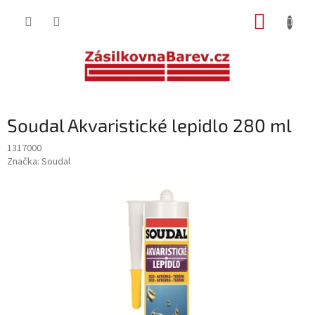
Přejít
NÁKUP
na
obsah
KOŠÍK
Soudal Akvaristické lepidlo 280 ml
1317000
Značka:
Soudal