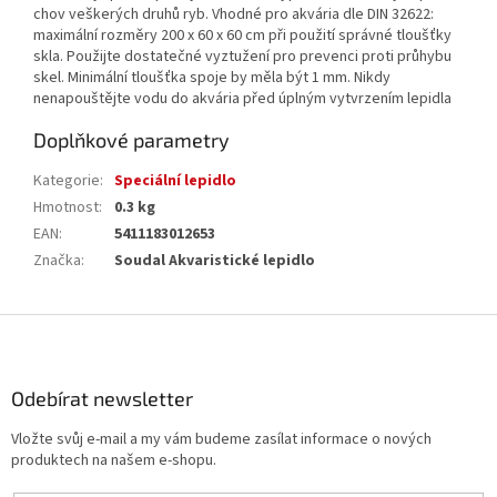
chov veškerých druhů ryb. Vhodné pro akvária dle DIN 32622:
maximální rozměry 200 x 60 x 60 cm při použití správné tloušťky
skla. Použijte dostatečné vyztužení pro prevenci proti průhybu
skel. Minimální tloušťka spoje by měla být 1 mm. Nikdy
nenapouštějte vodu do akvária před úplným vytvrzením lepidla
Doplňkové parametry
Kategorie
:
Speciální lepidlo
Hmotnost
:
0.3 kg
EAN
:
5411183012653
Značka
:
Soudal Akvaristické lepidlo
Z
á
p
a
Odebírat newsletter
t
Vložte svůj e-mail a my vám budeme zasílat informace o nových
í
produktech na našem e-shopu.