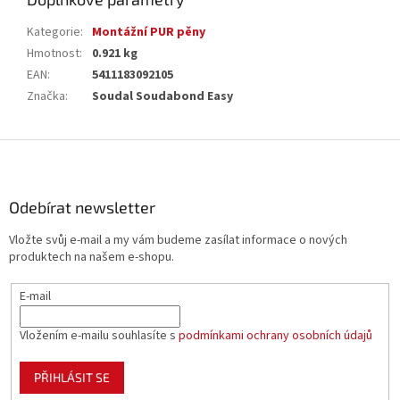
Kategorie
:
Montážní PUR pěny
Hmotnost
:
0.921 kg
EAN
:
5411183092105
Značka
:
Soudal Soudabond Easy
Z
á
p
a
Odebírat newsletter
t
Vložte svůj e-mail a my vám budeme zasílat informace o nových
í
produktech na našem e-shopu.
E-mail
Vložením e-mailu souhlasíte s
podmínkami ochrany osobních údajů
PŘIHLÁSIT SE