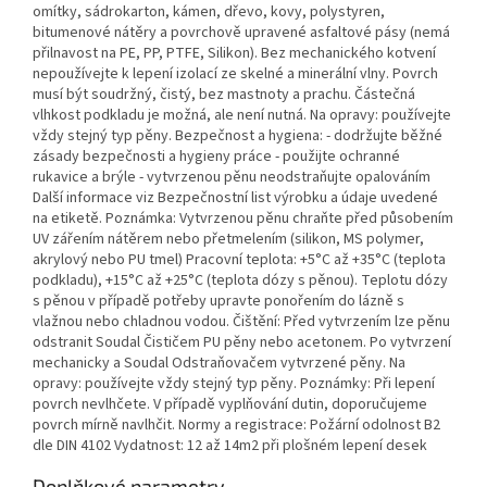
omítky, sádrokarton, kámen, dřevo, kovy, polystyren,
bitumenové nátěry a povrchově upravené asfaltové pásy (nemá
přilnavost na PE, PP, PTFE, Silikon). Bez mechanického kotvení
nepoužívejte k lepení izolací ze skelné a minerální vlny. Povrch
musí být soudržný, čistý, bez mastnoty a prachu. Částečná
vlhkost podkladu je možná, ale není nutná. Na opravy: používejte
vždy stejný typ pěny. Bezpečnost a hygiena: - dodržujte běžné
zásady bezpečnosti a hygieny práce - použijte ochranné
rukavice a brýle - vytvrzenou pěnu neodstraňujte opalováním
Další informace viz Bezpečnostní list výrobku a údaje uvedené
na etiketě. Poznámka: Vytvrzenou pěnu chraňte před působením
UV zářením nátěrem nebo přetmelením (silikon, MS polymer,
akrylový nebo PU tmel) Pracovní teplota: +5°C až +35°C (teplota
podkladu), +15°C až +25°C (teplota dózy s pěnou). Teplotu dózy
s pěnou v případě potřeby upravte ponořením do lázně s
vlažnou nebo chladnou vodou. Čištění: Před vytvrzením lze pěnu
odstranit Soudal Čističem PU pěny nebo acetonem. Po vytvrzení
mechanicky a Soudal Odstraňovačem vytvrzené pěny. Na
opravy: používejte vždy stejný typ pěny. Poznámky: Při lepení
povrch nevlhčete. V případě vyplňování dutin, doporučujeme
povrch mírně navlhčit. Normy a registrace: Požární odolnost B2
dle DIN 4102 Vydatnost: 12 až 14m2 při plošném lepení desek
Doplňkové parametry