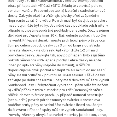
plechovky 750 ml Skladovatelnost: v neotevřeném původním
obalu při teplotách +5°C až +25°C. Skladujte ve svislé poloze,
ventilem vzhůru. Pracovní postup: a) Izolační a sádrokartonové
desky: Zakryjte okolní a přiléhající plochy před zašpiněním.
Nepracujte za silného větru. Povrch musí být čistý, bez prachu a
mastnoty, může být vlhký. Uvolněné části podkladu odstraňte, v
případě nutnosti nesoudržné podklady penetrujte. Dózu s pěnou
důkladně protřepejte (min. 30 x). Našroubujte aplikační trubičku
na ventil. Při lepení desek naneste pruh lepicí pěny o šířce cca
3cm po celém obvodu desky cca 3 cm od kraje a do středu
naneste vlnovku - viz obrázek. Aplikátor držte 1-2 cm na d
povrchem desky. Dávkujte tak, aby po přilepení bylo zajištěno
pokrytí pěnou cca 40% lepené plochy. Lehké desky nalepte
ihned po aplikaci pěny (nejdéle do 8 minut), u těžších
doporučujeme chvíli počkat a nalepit za 4-8 minut. od nanesení
pěny. Desku přitlačte k povrchu na 30-60 sekund. Těžké desky
zafixujte po dobu cca 60 min. Spáry mezi deskami můžete vyplnit
Soudabond Easy. Přebytečnou vytvrzenou pěnu odřežte nožem.
b) Zdění příček z tvárnic: Vhodné pro zdění nenosných stěn a
příček. Zbavte tvárnice prachu, v případě nutnosti penetrujte
(nesoudržný povrch pórobetonových tvárnic). Naneste dva
podélné pruhy pěny na vrchní část tvárnic a ihned pokládejte
další vrstvu. Případné spáry můžete vyplnit Soudabond Easy.
Povrchy: Všechny obvyklé stavební materiály jako beton, zdivo,