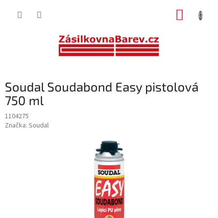
Přejít
NÁKUP
na
obsah
KOŠÍK
Soudal Soudabond Easy pistolová
750 ml
1104275
Značka:
Soudal