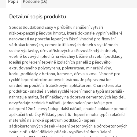
Popis
Podobné (16)
Detailní popis produktu
Soudal Soudabond Easy v průběhu nanášení vytváří
nízkoexpanzní pěnovou hmotu, která dokonale vyplní veškeré
nerovnosti na povrchu lepených částí. Vhodné pro fixování
sádrokartonových, cementotřískových desek v systémech
suché výstavby, dřevotřískových a dřevovláknitých desek,
včetně kovových plechů na všechny běžné stavební podklady.
Ideální pro lepení tepelně izolačních panelů z pěnového i
extrudovaného polystyrenu, polyuretanu, minerální vlny,
korku,podklady z betonu, kamene, dřeva a kovu. Vhodné pro
rychlé lepení pórobetonových tvárnic. Je připravená ke
snadnému použití s trubičkovým aplikátorem. Charakteristika
produktu: - snadné a velmi rychlé lepení mnoha typů materiálů -
nahrazuje maltu, šetří náklady na dopravu cementových lepidel,
nevyžaduje zednické nářadí - jedno balení postačuje pro
nalepení 12m2 - nevyžaduje další nářadí, snadná aplikace pomocí
aplikační trubičky Příklady použití: - lepení mnoha typů izolačních
materiálů na široké spektrum podkladů - lepení
sádrokartonových desek - lepení betonových a pórobetonových
tvárnic při zdění dělících příček - vyplňování dutin Balení: