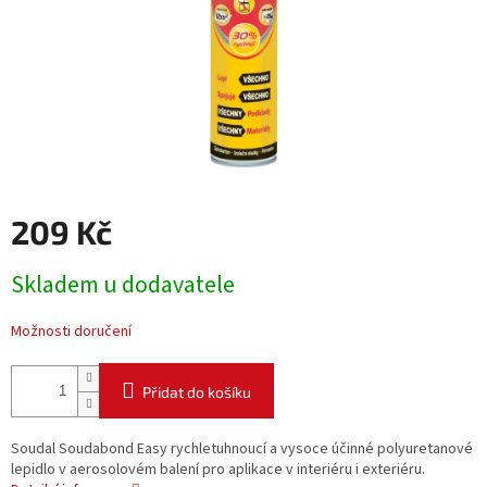
209 Kč
Měrná
Skladem u dodavatele
cena:
Možnosti doručení
Přidat do košíku
Soudal Soudabond Easy rychletuhnoucí a vysoce účinné polyuretanové
lepidlo v aerosolovém balení pro aplikace v interiéru i exteriéru.