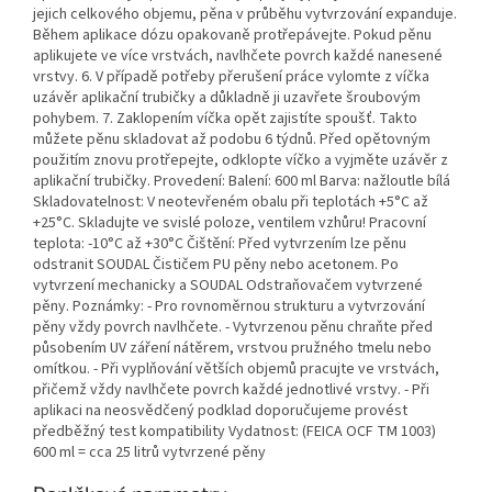
jejich celkového objemu, pěna v průběhu vytvrzování expanduje.
Během aplikace dózu opakovaně protřepávejte. Pokud pěnu
aplikujete ve více vrstvách, navlhčete povrch každé nanesené
vrstvy. 6. V případě potřeby přerušení práce vylomte z víčka
uzávěr aplikační trubičky a důkladně ji uzavřete šroubovým
pohybem. 7. Zaklopením víčka opět zajistíte spoušť. Takto
můžete pěnu skladovat až podobu 6 týdnů. Před opětovným
použitím znovu protřepejte, odklopte víčko a vyjměte uzávěr z
aplikační trubičky. Provedení: Balení: 600 ml Barva: nažloutle bílá
Skladovatelnost: V neotevřeném obalu při teplotách +5°C až
+25°C. Skladujte ve svislé poloze, ventilem vzhůru! Pracovní
teplota: -10°C až +30°C Čištění: Před vytvrzením lze pěnu
odstranit SOUDAL Čističem PU pěny nebo acetonem. Po
vytvrzení mechanicky a SOUDAL Odstraňovačem vytvrzené
pěny. Poznámky: - Pro rovnoměrnou strukturu a vytvrzování
pěny vždy povrch navlhčete. - Vytvrzenou pěnu chraňte před
působením UV záření nátěrem, vrstvou pružného tmelu nebo
omítkou. - Při vyplňování větších objemů pracujte ve vrstvách,
přičemž vždy navlhčete povrch každé jednotlivé vrstvy. - Při
aplikaci na neosvědčený podklad doporučujeme provést
předběžný test kompatibility Vydatnost: (FEICA OCF TM 1003)
600 ml = cca 25 litrů vytvrzené pěny