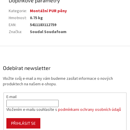
Doplňkové parametry
Kategorie
:
Montážní PUR pěny
Hmotnost
:
0.75 kg
EAN
:
5411183112759
Značka
:
Soudal Soudafoam
Z
á
p
a
Odebírat newsletter
t
Vložte svůj e-mail a my vám budeme zasílat informace o nových
í
produktech na našem e-shopu.
E-mail
Vložením e-mailu souhlasíte s
podmínkami ochrany osobních údajů
PŘIHLÁSIT SE