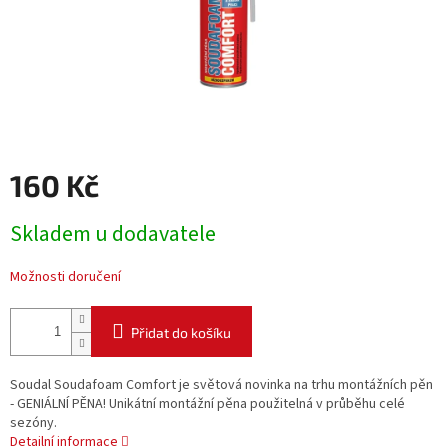
160 Kč
Měrná
Skladem u dodavatele
cena:
Možnosti doručení
Přidat do košíku
Soudal Soudafoam Comfort je světová novinka na trhu montážních pěn
- GENIÁLNÍ PĚNA! Unikátní montážní pěna použitelná v průběhu celé
sezóny.
Detailní informace