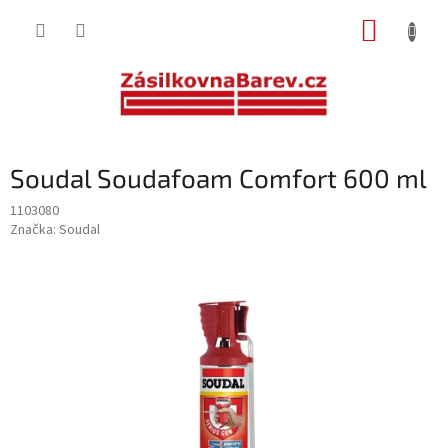
Přejít
NÁKUP
na
obsah
KOŠÍK
Soudal Soudafoam Comfort 600 ml
1103080
Značka:
Soudal