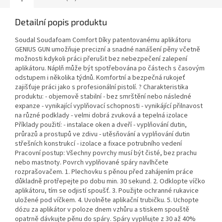
Detailní popis produktu
Soudal Soudafoam Comfort Díky patentovanému aplikátoru
GENIUS GUN umožňuje precizní a snadné nanášení pěny včetně
možnosti kdykoli práci přerušit bez nebezpečení zalepení
aplikátoru. Náplň může být spotřebována po částech s časovým
odstupem i několika týdnů. Komfortní a bezpečná rukojeť
zajišťuje práci jako s profesionální pistolí. ? Charakteristika
produktu: - objemově stabilní - bez smrštění nebo následné
expanze - vynikající vyplňovací schopnosti - vynikájící přilnavost
na různé podklady - velmi dobrá zvuková a tepelná izolace
Příklady použití: - instalace oken a dveří - vyplňování dutin,
průrazů a prostupů ve zdivu - utěsňování a vyplňování dutin
střešních konstrukcí - izolace a fixace potrubního vedení
Pracovní postup: Všechny povrchy musí být čisté, bez prachu
nebo mastnoty. Povrch vyplňované spáry navlhčete
rozprašovačem. 1. Plechovku s pěnou před zahájením práce
důkladně protřepejte po dobu min. 30 sekund. 2. Odklopte víčko
aplikátoru, tím se odjistí spoušť. 3. Použijte ochranné rukavice
uložené pod víčkem. 4. Uvolněte aplikační trubičku. 5. Uchopte
dózu za aplikátor v poloze dnem vzhůru a stiskem spouště
opatrně dávkujte pěnu do spáry. Spáry vyplňujte z 30 až 40%