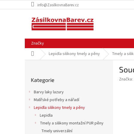
Přejít
info@ZasilkovnaBarev.cz
na
obsah
Značky
Domů
Lepidla silikony tmely a pěny
Tmely a sil
P
Soud
o
Přeskočit
s
Značka:
Kategorie
kategorie
t
r
Barvy laky lazury
a
Malířské potřeby a nářadí
n
Lepidla silikony tmely a pěny
n
í
Lepidla
p
Tmely a silikony montažní PUR pěny
a
Tmely univerzální