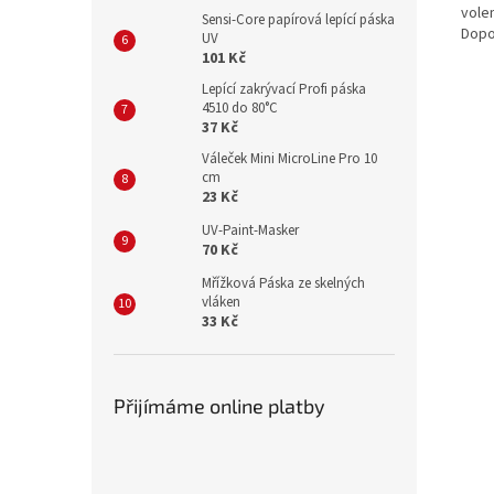
vole
Sensi-Core papírová lepící páska
Dopo
UV
101 Kč
Lepící zakrývací Profi páska
4510 do 80°C
37 Kč
Váleček Mini MicroLine Pro 10
cm
23 Kč
UV-Paint-Masker
70 Kč
Mřížková Páska ze skelných
vláken
33 Kč
Přijímáme online platby