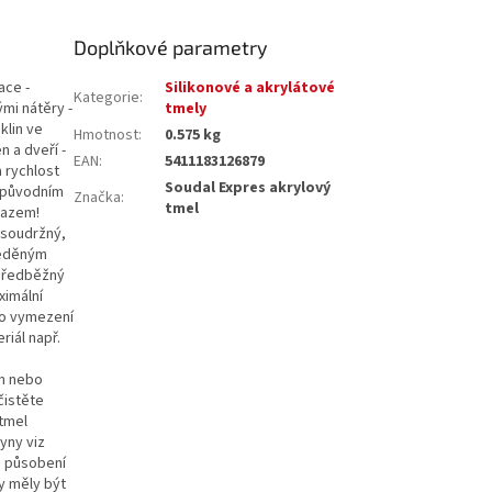
Doplňkové parametry
ace -
Silikonové a akrylátové
Kategorie
:
mi nátěry -
tmely
klin ve
Hmotnost
:
0.575 kg
n a dveří -
EAN
:
5411183126879
a rychlost
Soudal Expres akrylový
v původním
Značka
:
tmel
razem!
 soudržný,
ředěným
 předběžný
ximální
ro vymezení
riál např.
em nebo
čistěte
 tmel
yny viz
é působení
y měly být