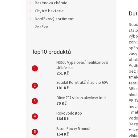
Bazénová chémie
Chytré bakterie
Det
Dopľňkový sortiment
Souda
Značky
stál
výbor
zdivu
spáro
Top 10 produktů
zasy
obal
NS600 Vypalovací nesilikonová
Podk
stříbřenka
bez 
251 Kč
tmel
Soudal Konstrukční lepidlo 60A
test 
181 Kč
šířk
hloub
Olivé 707 silikon akrylový tmel
PE T
70 Kč
mech
Tmel
Rokovodostop
vodo
164 Kč
Bezp
Bison Epoxy 5 minut
etik
154 Kč
vlhk