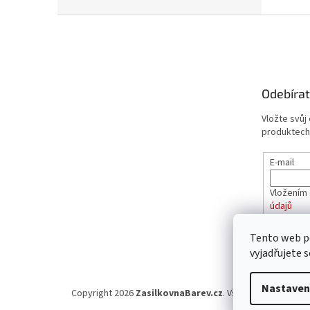
Z
á
p
a
t
Odebírat
í
Vložte svůj
produktech
E-mail
Vložením 
údajů
Tento web p
PŘIHL
vyjadřujete s
Nastaven
Copyright 2026
ZasilkovnaBarev.cz
. Všechna práva vyhr