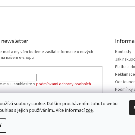
 newsletter
Informa
 e-mail a my vám budeme zasílat informace o nových
Kontakty
 na našem e-shopu.
Jak nakup
Platba a d
Reklamace
Odstoupení
e-mailu souhlasíte s
podmínkami ochrany osobních
Podmínky 
údajů
Obchodní 
oužívá soubory cookie. Dalším procházením tohoto webu
ÁSIT SE
ouhlas s jejich používáním.. Více informací
zde
.
í
azena.