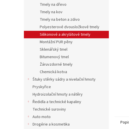
n
Tmely na dřevo
e
Tmely na kov
l
Tmely na beton a zdivo
Polyesterové dvousložkové tmely
Silikonové a akrylátové tmely
Montážní PUR pěny
Sklenářský tmel
Bitumenový tmel
Žáruvzdorné tmely
Chemická kotva
Štuky stěrky sádry a nivelační hmoty
Pryskyřice
Hydroizolační hmoty a nátěry
Ředidla a technické kapaliny
Technické suroviny
Auto moto
Popi
Drogérie a kosmetika