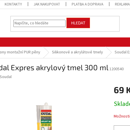
KONTAKTY
JAK NAKUPOVAT
PLATBA A DOPRAVA
REKLAMA
HLEDAT
ikony montažní PUR pěny
Silikonové a akrylátové tmely
Soudal E
al Expres akrylový tmel 300 ml
1200540
Soudal
69 
Měrná
Sklad
cena:
Možnosti