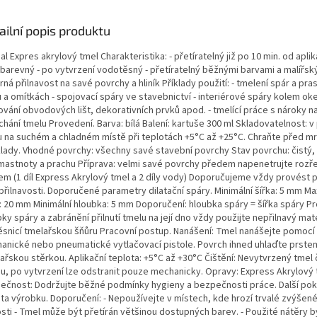
ailní popis produktu
l Expres akrylový tmel Charakteristika: - přetíratelný již po 10 min. od aplik
obarevný - po vytvrzení vodotěsný - přetíratelný běžnými barvami a malířský
ná přilnavost na savé povrchy a hliník Příklady použití: - tmelení spár a pras
 a omítkách - spojovací spáry ve stavebnictví - interiérové spáry kolem oke
vání obvodových lišt, dekorativních prvků apod. - tmelící práce s nároky n
chání tmelu Provedení. Barva: bílá Balení: kartuše 300 ml Skladovatelnost: 
u na suchém a chladném místě při teplotách +5°C až +25°C. Chraňte před m
lady. Vhodné povrchy: všechny savé stavební povrchy Stav povrchu: čistý,
mastnoty a prachu Příprava: velmi savé povrchy předem napenetrujte roz
em (1 díl Express Akrylový tmel a 2 díly vody) Doporučujeme vždy provést
přilnavosti. Doporučené parametry dilatační spáry. Minimální šířka: 5 mm Ma
a: 20 mm Minimální hloubka: 5 mm Doporučení: hloubka spáry = šířka spáry P
ky spáry a zabránění přilnutí tmelu na její dno vždy použijte nepřilnavý mate
ěsnicí tmelařskou šňůru Pracovní postup. Nanášení: Tmel nanášejte pomocí
anické nebo pneumatické vytlačovací pistole. Povrch ihned uhlaďte prst
ařskou stěrkou. Aplikační teplota: +5°C až +30°C Čištění: Nevytvrzený tmel 
u, po vytvrzení lze odstranit pouze mechanicky. Opravy: Express Akrylový
ečnost: Dodržujte běžné podmínky hygieny a bezpečnosti práce. Další pok
eta výrobku. Doporučení: - Nepoužívejte v místech, kde hrozí trvalé zvýšen
osti - Tmel může být přetírán většinou dostupných barev. - Použité nátěry b