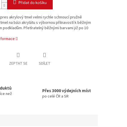
Přidat do košíku
pres akrylový tmel velmi rychle schnoucí pružně
 tmel na bázi akrylátu s výbornou přilnavostí k běžným
 podkladům. Přetíratelný běžnými barvami již po 10
.
informace
ZEPTAT SE
SDÍLET
oduktů
Přes 3000 výdejních míst
íce než
po celé ČR a SR