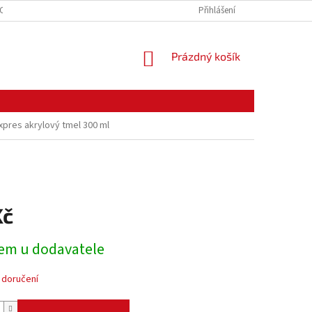
CE ZBOŽÍ
ODSTOUPENÍ OD KUPNÍ SMLOUVY
Přihlášení
PODMÍNKY OCHRANY O
NÁKUPNÍ
Prázdný košík
KOŠÍK
xpres akrylový tmel 300 ml
Kč
em u dodavatele
 doručení