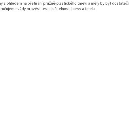
ny s ohledem na přetírání pružně-plastického tmelu a měly by být dostatečn
ručujeme vždy provést test slučitelnosti barvy a tmelu.