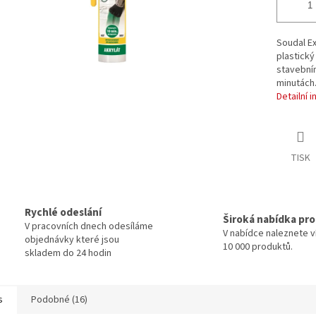
Soudal Ex
plastický
stavebním
minutách
Detailní 
TISK
Rychlé odeslání
Široká nabídka pr
V pracovních dnech odesíláme
V nabídce naleznete v
objednávky které jsou
10 000 produktů.
skladem do 24 hodin
s
Podobné (16)