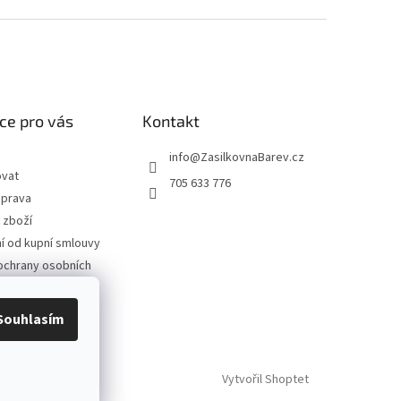
ce pro vás
Kontakt
info
@
ZasilkovnaBarev.cz
ovat
705 633 776
oprava
 zboží
 od kupní smlouvy
ochrany osobních
podmínky
Souhlasím
Vytvořil Shoptet