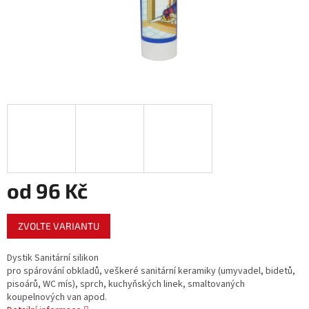
od
96 Kč
Měrná
ZVOLTE VARIANTU
cena:
Dystik Sanitární silikon
pro spárování obkladů, veškeré sanitární keramiky (umyvadel, bidetů,
pisoárů, WC mís), sprch, kuchyňských linek, smaltovaných
koupelnových van apod.