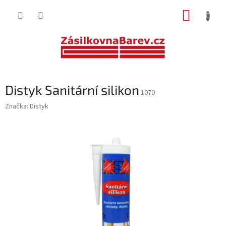
Přejít
NÁKUP
na
obsah
KOŠÍK
Distyk Sanitární silikon
1070
Značka:
Distyk