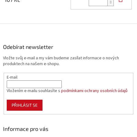
Z
á
p
a
Odebírat newsletter
t
Vložte svůj e-mail a my vám budeme zasílat informace o nových
í
produktech na našem e-shopu.
E-mail
Vložením e-mailu souhlasíte s
podmínkami ochrany osobních údajů
PŘIHLÁSIT SE
Informace pro vás