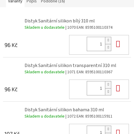
Varianty
Popis
Podobné (16)
Distyk Sanitární silikon bílý 310 ml
Skladem u dodavatele
| 1070
EAN:
8595100110374
Do 
96 Kč
Distyk Sanitární silikon transparentní 310 ml
Skladem u dodavatele
| 1071
EAN:
8595100110367
Do 
96 Kč
Distyk Sanitární silikon bahama 310 ml
Skladem u dodavatele
| 1072
EAN:
8595100115911
Do 
107 Kč