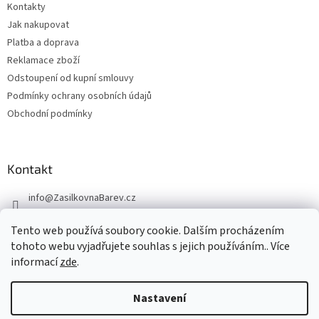
Kontakty
Jak nakupovat
Platba a doprava
Reklamace zboží
Odstoupení od kupní smlouvy
Podmínky ochrany osobních údajů
Obchodní podmínky
Kontakt
info
@
ZasilkovnaBarev.cz
705 633 776
Tento web používá soubory cookie. Dalším procházením
tohoto webu vyjadřujete souhlas s jejich používáním.. Více
informací
zde
.
Nastavení
Vytvořil Shoptet