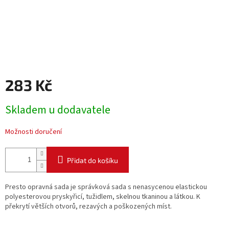
283 Kč
Měrná
Skladem u dodavatele
cena:
Možnosti doručení
Přidat do košíku
Presto opravná sada je správková sada s nenasycenou elastickou
polyesterovou pryskyřicí, tužidlem, skelnou tkaninou a látkou. K
překrytí větších otvorů, rezavých a poškozených míst.