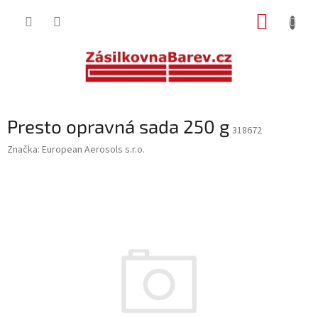
Přejít
NÁKUP
na
obsah
KOŠÍK
Presto opravná sada 250 g
318672
Značka:
European Aerosols s.r.o.