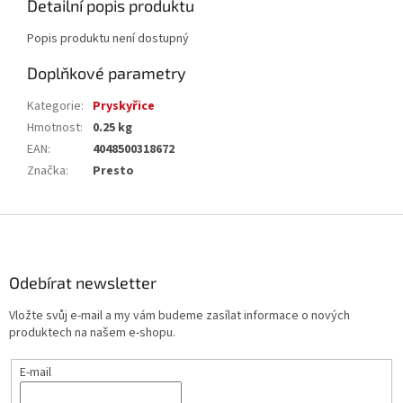
Detailní popis produktu
Popis produktu není dostupný
Doplňkové parametry
Kategorie
:
Pryskyřice
Hmotnost
:
0.25 kg
EAN
:
4048500318672
Značka
:
Presto
Z
á
p
a
Odebírat newsletter
t
Vložte svůj e-mail a my vám budeme zasílat informace o nových
í
produktech na našem e-shopu.
E-mail