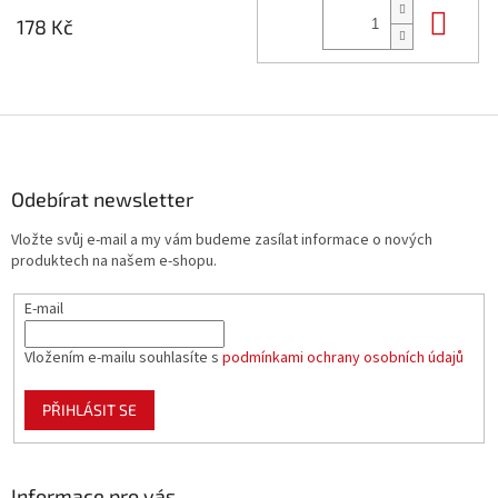
Do 
178 Kč
Z
á
p
a
Odebírat newsletter
t
Vložte svůj e-mail a my vám budeme zasílat informace o nových
í
produktech na našem e-shopu.
E-mail
Vložením e-mailu souhlasíte s
podmínkami ochrany osobních údajů
PŘIHLÁSIT SE
Informace pro vás