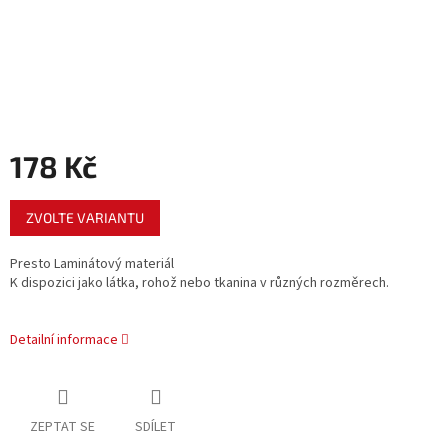
178 Kč
Měrná
ZVOLTE VARIANTU
cena:
Presto Laminátový materiál
K dispozici jako látka, rohož nebo tkanina v různých rozměrech.
Detailní informace
ZEPTAT SE
SDÍLET