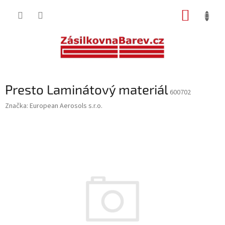
Přejít
NÁKUP
na
obsah
KOŠÍK
Presto Laminátový materiál
600702
Značka:
European Aerosols s.r.o.