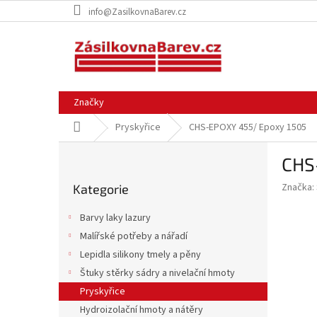
Přejít
info@ZasilkovnaBarev.cz
na
obsah
Značky
Domů
Pryskyřice
CHS-EPOXY 455/ Epoxy 1505
P
CHS
o
Přeskočit
s
Značka:
Kategorie
kategorie
t
r
Barvy laky lazury
a
Malířské potřeby a nářadí
n
Lepidla silikony tmely a pěny
n
í
Štuky stěrky sádry a nivelační hmoty
p
Pryskyřice
a
Hydroizolační hmoty a nátěry