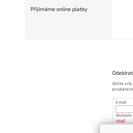
Přijímáme online platby
Z
á
p
a
t
Odebírat
í
Vložte svůj
produktech
E-mail
Vložením 
údajů