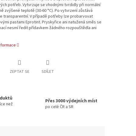
ých potřeb. Vytvrzuje se vhodnými tvrdidly při normální
ě zvýšené teplotě (30-60 °C). Po vytvrzení zůstává
e transparentní. V případě potřeby lze probarvovat
vými pastami Eprotint. Pryskyřice ani natužená směs se
kací nesmí ředit přídavkem žádného rozpouštědla ani
informace
ZEPTAT SE
SDÍLET
oduktů
Přes 3000 výdejních míst
íce než
po celé ČR a SR