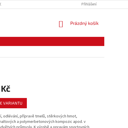
CE ZBOŽÍ
ODSTOUPENÍ OD KUPNÍ SMLOUVY
Přihlášení
PODMÍNKY OCHRANY O
NÁKUPNÍ
Prázdný košík
KOŠÍK
 Kč
E VARIANTU
í, odlévání, přípravě tmelů, stěrkových hmot,
altových a polymerbetonových kompozic apod. v
odvětvích průmyslu. K výrobě a opravám sportovních