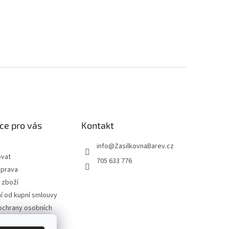
ce pro vás
Kontakt
info
@
ZasilkovnaBarev.cz
ovat
705 633 776
oprava
 zboží
 od kupní smlouvy
ochrany osobních