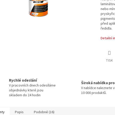
laminátov
nebo mírn
pryskyřic
pigmento
před apli
ředidla.
Detailní 
TISK
Rychlé odeslání
Široká nabídka pr
V pracovních dnech odesíláme
V nabídce naleznete v
objednávky které jsou
10 000 produktů.
skladem do 24 hodin
nty
Popis
Podobné (16)