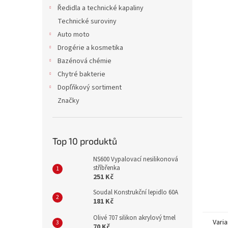
n
Ředidla a technické kapaliny
e
Technické suroviny
l
Auto moto
Drogérie a kosmetika
Bazénová chémie
Chytré bakterie
Dopľňkový sortiment
Značky
Top 10 produktů
NS600 Vypalovací nesilikonová
stříbřenka
251 Kč
Soudal Konstrukční lepidlo 60A
181 Kč
Olivé 707 silikon akrylový tmel
Varia
70 Kč