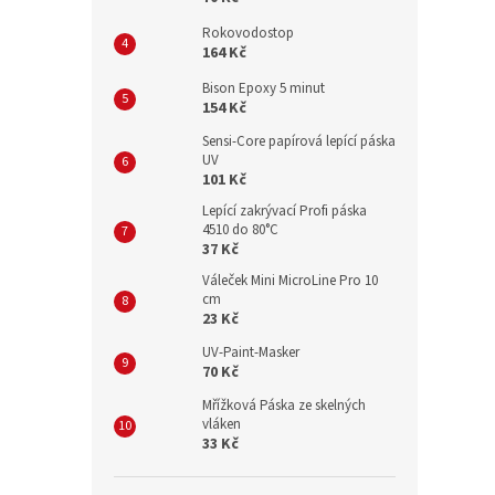
Rokovodostop
164 Kč
Bison Epoxy 5 minut
154 Kč
Sensi-Core papírová lepící páska
UV
101 Kč
Lepící zakrývací Profi páska
4510 do 80°C
37 Kč
Váleček Mini MicroLine Pro 10
cm
23 Kč
UV-Paint-Masker
70 Kč
Mřížková Páska ze skelných
vláken
33 Kč