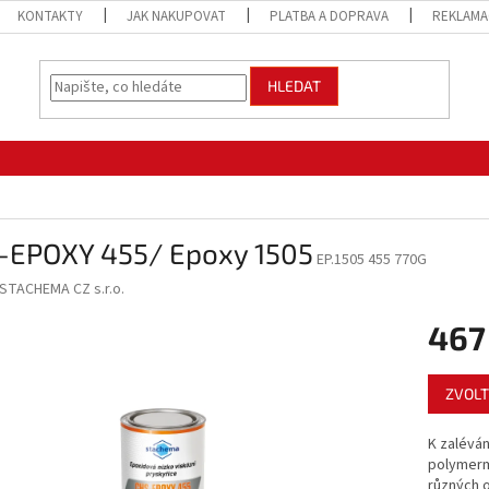
KONTAKTY
JAK NAKUPOVAT
PLATBA A DOPRAVA
REKLAMA
HLEDAT
-EPOXY 455/ Epoxy 1505
EP.1505 455 770G
STACHEMA CZ s.r.o.
467
Měrná
ZVOLT
cena:
K zaléván
polymerm
různých 