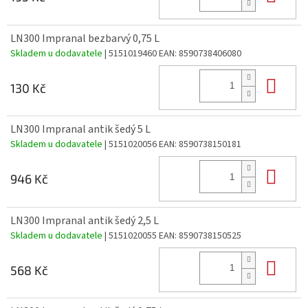
LN300 Impranal bezbarvý 0,75 L
Skladem u dodavatele
| 5151019460
EAN:
8590738406080
Do 
130 Kč
LN300 Impranal antik šedý 5 L
Skladem u dodavatele
| 5151020056
EAN:
8590738150181
Do 
946 Kč
LN300 Impranal antik šedý 2,5 L
Skladem u dodavatele
| 5151020055
EAN:
8590738150525
Do 
568 Kč