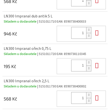
568 Kč
LN300 Impranal dub antik 5 L
Skladem u dodavatele
| 5151011710
EAN:
8590738400033
Do 
946 Kč
LN300 Impranal ořech 0,75 L
Skladem u dodavatele
| 5151011720
EAN:
8590738110345
Do 
195 Kč
LN300 Impranal ořech 2,5 L
Skladem u dodavatele
| 5151011730
EAN:
8590738400002
Do 
568 Kč