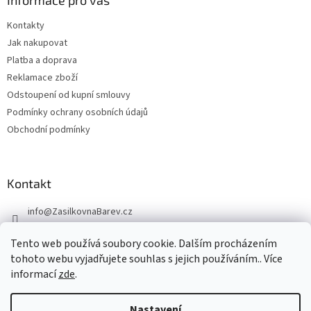
Informace pro vás
Kontakty
Jak nakupovat
Platba a doprava
Reklamace zboží
Odstoupení od kupní smlouvy
Podmínky ochrany osobních údajů
Obchodní podmínky
Kontakt
info
@
ZasilkovnaBarev.cz
705 633 776
Tento web používá soubory cookie. Dalším procházením
tohoto webu vyjadřujete souhlas s jejich používáním.. Více
informací
zde
.
Nastavení