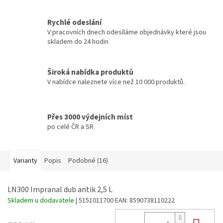
Rychlé odeslání
V pracovních dnech odesíláme objednávky které jsou
skladem do 24 hodin
Široká nabídka produktů
V nabídce naleznete více než 10 000 produktů.
Přes 3000 výdejních míst
po celé ČR a SR
Varianty
Popis
Podobné (16)
LN300 Impranal dub antik 2,5 L
Skladem u dodavatele
| 5151011700
EAN:
8590738110222
Do 