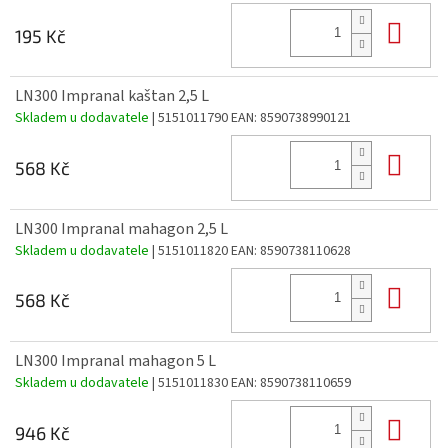
Do 
195 Kč
LN300 Impranal kaštan 2,5 L
Skladem u dodavatele
| 5151011790
EAN:
8590738990121
Do 
568 Kč
LN300 Impranal mahagon 2,5 L
Skladem u dodavatele
| 5151011820
EAN:
8590738110628
Do 
568 Kč
LN300 Impranal mahagon 5 L
Skladem u dodavatele
| 5151011830
EAN:
8590738110659
Do 
946 Kč