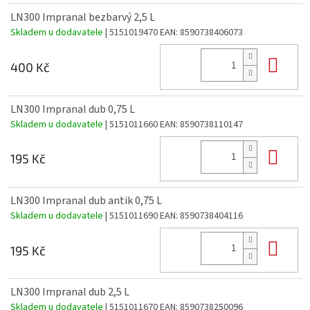
LN300 Impranal bezbarvý 2,5 L
Skladem u dodavatele
| 5151019470
EAN:
8590738406073
Do 
400 Kč
LN300 Impranal dub 0,75 L
Skladem u dodavatele
| 5151011660
EAN:
8590738110147
Do 
195 Kč
LN300 Impranal dub antik 0,75 L
Skladem u dodavatele
| 5151011690
EAN:
8590738404116
Do 
195 Kč
LN300 Impranal dub 2,5 L
Skladem u dodavatele
| 5151011670
EAN:
8590738250096