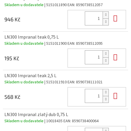
Skladem u dodavatele
| 5151011890
EAN:
8590738512057
Do 
946 Kč
LN300 Impranal teak 0,75 L
Skladem u dodavatele
| 5151011900
EAN:
8590738512095
Do 
195 Kč
LN300 Impranal teak 2,5 L
Skladem u dodavatele
| 5151011910
EAN:
8590738111021
Do 
568 Kč
LN300 Impranal zlatý dub 0,75 L
Skladem u dodavatele
| 10018435
EAN:
8590738400064