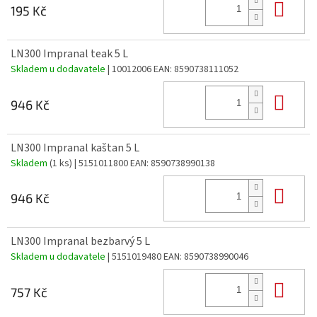
Do 
195 Kč
LN300 Impranal teak 5 L
Skladem u dodavatele
| 10012006
EAN:
8590738111052
Do 
946 Kč
LN300 Impranal kaštan 5 L
Skladem
(1 ks)
| 5151011800
EAN:
8590738990138
Do 
946 Kč
LN300 Impranal bezbarvý 5 L
Skladem u dodavatele
| 5151019480
EAN:
8590738990046
Do 
757 Kč