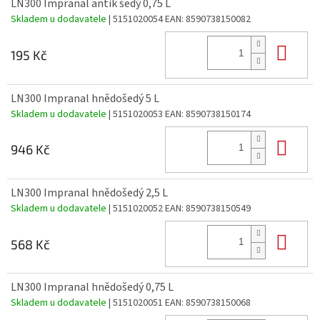
LN300 Impranal antik šedý 0,75 L
Skladem u dodavatele
| 5151020054
EAN:
8590738150082
Do 
195 Kč
LN300 Impranal hnědošedý 5 L
Skladem u dodavatele
| 5151020053
EAN:
8590738150174
Do 
946 Kč
LN300 Impranal hnědošedý 2,5 L
Skladem u dodavatele
| 5151020052
EAN:
8590738150549
Do 
568 Kč
LN300 Impranal hnědošedý 0,75 L
Skladem u dodavatele
| 5151020051
EAN:
8590738150068