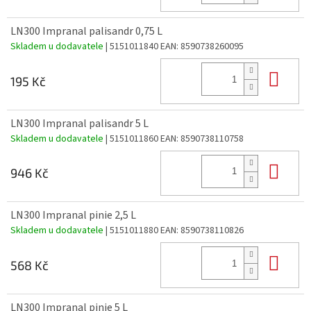
LN300 Impranal palisandr 0,75 L
Skladem u dodavatele
| 5151011840
EAN:
8590738260095
Do 
195 Kč
LN300 Impranal palisandr 5 L
Skladem u dodavatele
| 5151011860
EAN:
8590738110758
Do 
946 Kč
LN300 Impranal pinie 2,5 L
Skladem u dodavatele
| 5151011880
EAN:
8590738110826
Do 
568 Kč
LN300 Impranal pinie 5 L