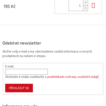
Do 
195 Kč
Z
á
p
a
Odebírat newsletter
t
Vložte svůj e-mail a my vám budeme zasílat informace o nových
í
produktech na našem e-shopu.
E-mail
Vložením e-mailu souhlasíte s
podmínkami ochrany osobních údajů
PŘIHLÁSIT SE