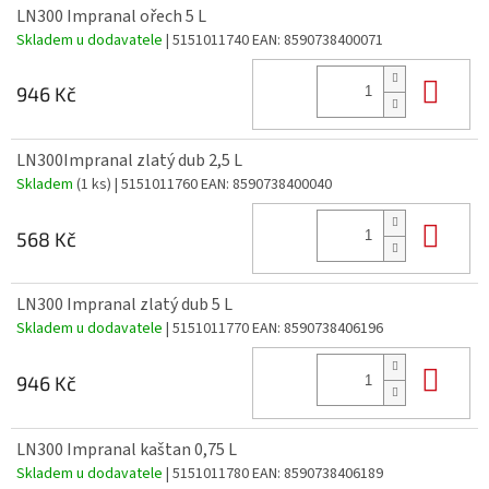
LN300 Impranal ořech 5 L
Skladem u dodavatele
| 5151011740
EAN:
8590738400071
Do 
946 Kč
LN300Impranal zlatý dub 2,5 L
Skladem
(1 ks)
| 5151011760
EAN:
8590738400040
Do 
568 Kč
LN300 Impranal zlatý dub 5 L
Skladem u dodavatele
| 5151011770
EAN:
8590738406196
Do 
946 Kč
LN300 Impranal kaštan 0,75 L
Skladem u dodavatele
| 5151011780
EAN:
8590738406189