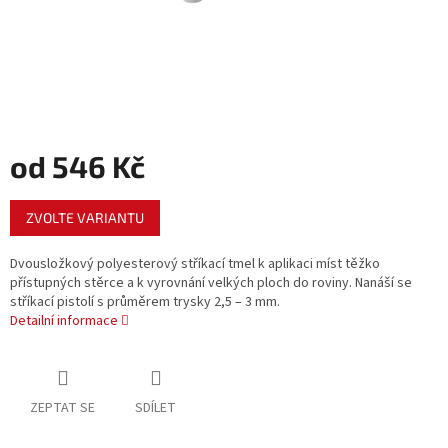
od
546 Kč
Měrná
ZVOLTE VARIANTU
cena:
Dvousložkový polyesterový stříkací tmel k aplikaci míst těžko
přístupných stěrce a k vyrovnání velkých ploch do roviny. Nanáší se
stříkací pistolí s průměrem trysky 2,5 – 3 mm.
Detailní informace
ZEPTAT SE
SDÍLET