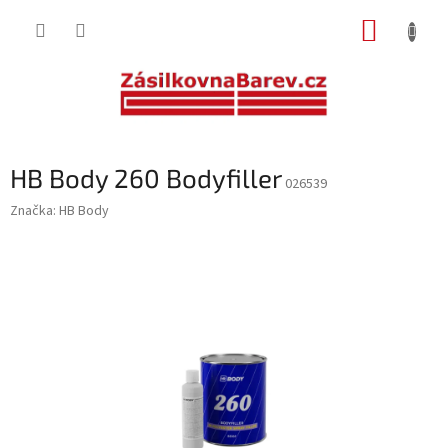
Přejít
NÁKUP
na
obsah
KOŠÍK
HB Body 260 Bodyfiller
026539
Značka:
HB Body