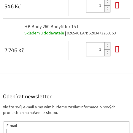
Do 
546 Kč
HB Body 260 Bodyfiller 15 L
Skladem u dodavatele
| 026540
EAN:
5203473260369
Do 
7 746 Kč
Z
á
p
a
Odebírat newsletter
t
Vložte svůj e-mail a my vám budeme zasílat informace o nových
í
produktech na našem e-shopu.
E-mail