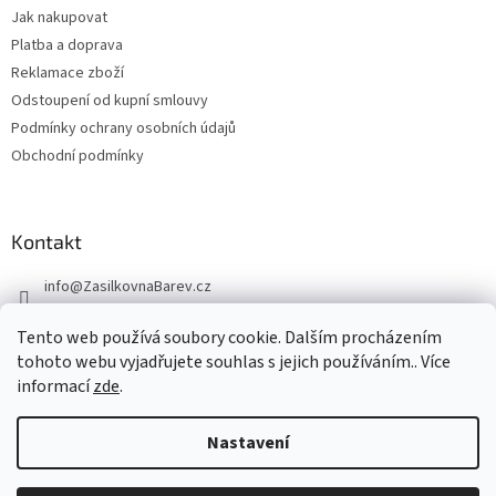
Jak nakupovat
Platba a doprava
Reklamace zboží
Odstoupení od kupní smlouvy
Podmínky ochrany osobních údajů
Obchodní podmínky
Kontakt
info
@
ZasilkovnaBarev.cz
705 633 776
Tento web používá soubory cookie. Dalším procházením
tohoto webu vyjadřujete souhlas s jejich používáním.. Více
informací
zde
.
Nastavení
Vytvořil Shoptet