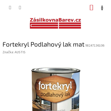
Přejít
NÁKUP
na
obsah
KOŠÍK
Fortekryl Podlahový lak mat
98247136106
Značka:
AUSTIS