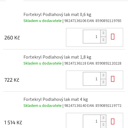
Fortekryl Podlahový lak mat 0,6 kg
Skladem u dodavatele
| 98247136106
EAN:
8590892119765
Do 
260 Kč
Fortekryl Podlahový lak mat 1,8 kg
Skladem u dodavatele
| 98247136118
EAN:
8590892120228
Do 
722 Kč
Fortekryl Podlahový lak mat 4 kg
Skladem u dodavatele
| 98247136140
EAN:
8590892119772
Do 
1 514 Kč