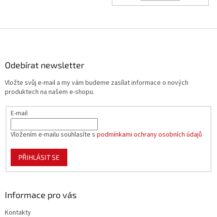
Z
á
p
a
Odebírat newsletter
t
Vložte svůj e-mail a my vám budeme zasílat informace o nových
í
produktech na našem e-shopu.
E-mail
Vložením e-mailu souhlasíte s
podmínkami ochrany osobních údajů
PŘIHLÁSIT SE
Informace pro vás
Kontakty