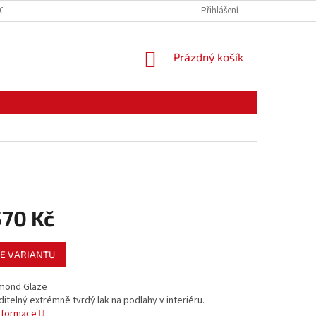
CE ZBOŽÍ
ODSTOUPENÍ OD KUPNÍ SMLOUVY
Přihlášení
PODMÍNKY OCHRANY O
NÁKUPNÍ
Prázdný košík
KOŠÍK
570 Kč
E VARIANTU
amond Glaze
itelný extrémně tvrdý lak na podlahy v interiéru.
informace