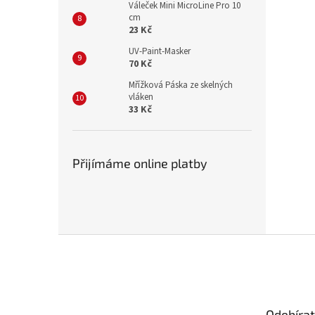
Váleček Mini MicroLine Pro 10
cm
23 Kč
UV-Paint-Masker
70 Kč
Mřížková Páska ze skelných
vláken
33 Kč
Přijímáme online platby
Z
á
p
a
t
Odebírat