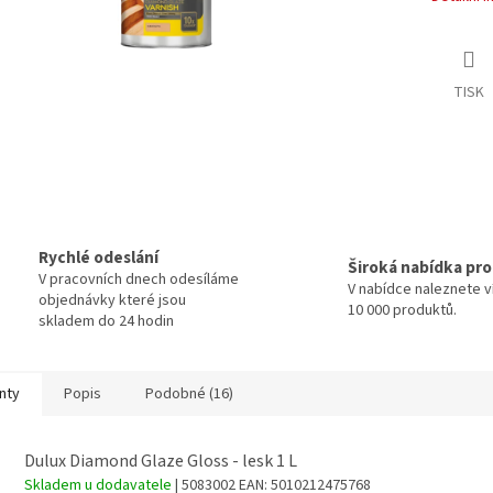
TISK
Rychlé odeslání
Široká nabídka pr
V pracovních dnech odesíláme
V nabídce naleznete v
objednávky které jsou
10 000 produktů.
skladem do 24 hodin
nty
Popis
Podobné (16)
Dulux Diamond Glaze Gloss - lesk 1 L
Skladem u dodavatele
| 5083002
EAN:
5010212475768