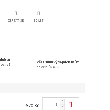
ZEPTAT SE
SDÍLET
oduktů
Přes 3000 výdejních míst
íce než
po celé ČR a SR
Do košíku
570 Kč