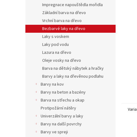
n
Impregnace napouštědla mořidla
e
Základní barva na dřevo
l
Vrchní barva na dřevo
Bezbarvé laky na dřevo
Laky s voskem
Laky pod vodu
Lazura na dřevo
Oleje vosky na dřevo
Barva na dětský nábytek a hračky
Barvy a laky na dřevěnou podlahu
Barvy na kov
Barvy na beton a bazény
Barva na střechu a okap
Protipožární nátěry
Varia
Univerzální barvy a laky
Barvy na další povrchy
Barvy ve spreji