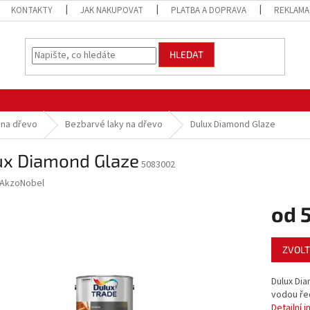
KONTAKTY
JAK NAKUPOVAT
PLATBA A DOPRAVA
REKLAMA
HLEDAT
y na dřevo
Bezbarvé laky na dřevo
Dulux Diamond Glaze
ux Diamond Glaze
5083002
AkzoNobel
od
Měrná
ZVOLT
cena:
Dulux Di
vodou řed
Detailní 