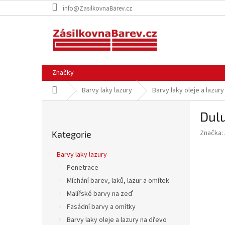
Přejít
info@ZasilkovnaBarev.cz
na
obsah
Značky
Domů
Barvy laky lazury
Barvy laky oleje a lazur
P
Dul
o
Přeskočit
s
Značka:
Kategorie
kategorie
t
r
Barvy laky lazury
a
Penetrace
n
Míchání barev, laků, lazur a omítek
n
í
Malířské barvy na zeď
p
Fasádní barvy a omítky
a
Barvy laky oleje a lazury na dřevo