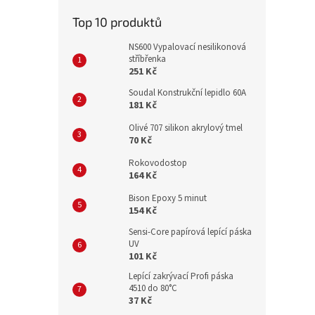
Top 10 produktů
NS600 Vypalovací nesilikonová
stříbřenka
251 Kč
Soudal Konstrukční lepidlo 60A
181 Kč
Olivé 707 silikon akrylový tmel
70 Kč
Rokovodostop
164 Kč
Bison Epoxy 5 minut
154 Kč
Sensi-Core papírová lepící páska
UV
101 Kč
Lepící zakrývací Profi páska
4510 do 80°C
37 Kč